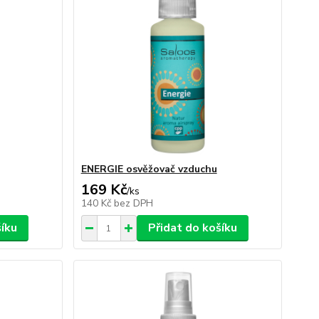
ENERGIE osvěžovač vzduchu
169 Kč
/
ks
140 Kč
bez DPH
šíku
Přidat do košíku