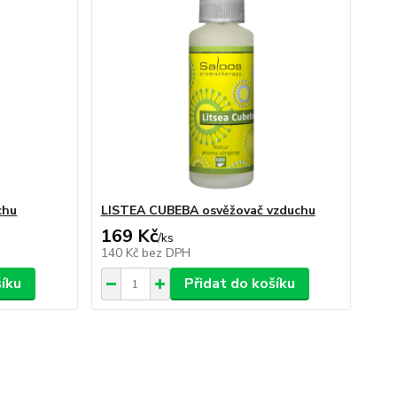
chu
LISTEA CUBEBA osvěžovač vzduchu
169 Kč
/
ks
140 Kč
bez DPH
šíku
Přidat do košíku