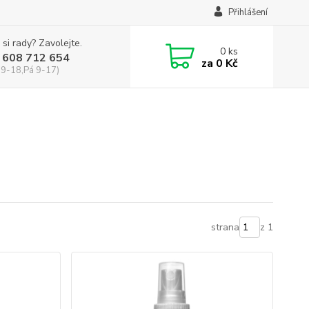
Přihlášení
 si rady? Zavolejte.
0
ks
 608 712 654
za
0 Kč
 9-18,Pá 9-17)
strana
z 1