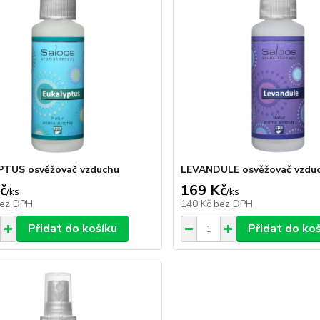
PTUS osvěžovač vzduchu
LEVANDULE osvěžovač vzdu
č
169 Kč
/
ks
/
ks
ez DPH
140 Kč
bez DPH
Přidat do košíku
Přidat do ko