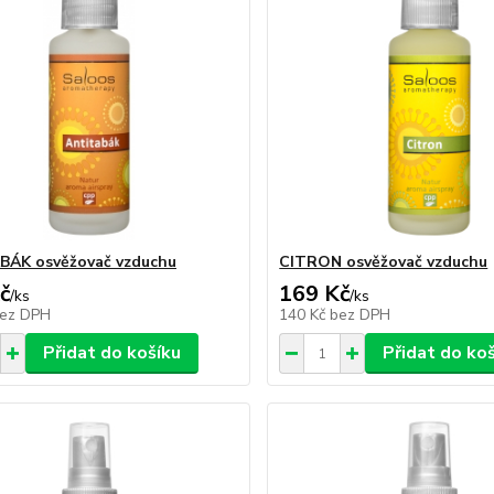
BÁK osvěžovač vzduchu
CITRON osvěžovač vzduchu
č
169 Kč
/
ks
/
ks
ez DPH
140 Kč
bez DPH
Přidat do košíku
Přidat do ko