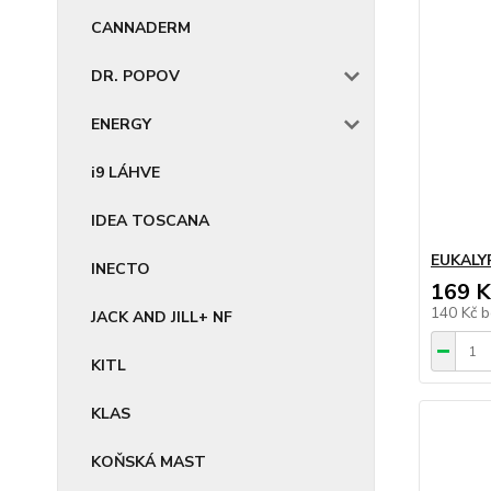
CANNADERM
DR. POPOV
ENERGY
i9 LÁHVE
IDEA TOSCANA
EUKALY
INECTO
169 K
140 Kč
b
JACK AND JILL+ NF
KITL
KLAS
KOŇSKÁ MAST