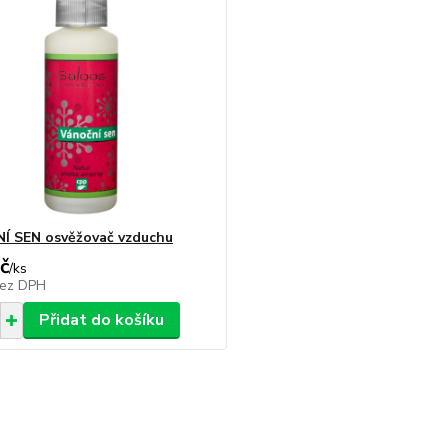
Í SEN osvěžovač vzduchu
č
/
ks
ez DPH
Přidat do košíku