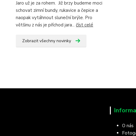
Jaro už je za rohem. Již brzy budeme moci
schovat zimní bundy, rukavice a čepice a
naopak vytáhnout sluneční brýle. Pro
většinu z nás je příchod jara...
číst celé
Zobrazit všechny novinky
Informa
O nás
Fotoga