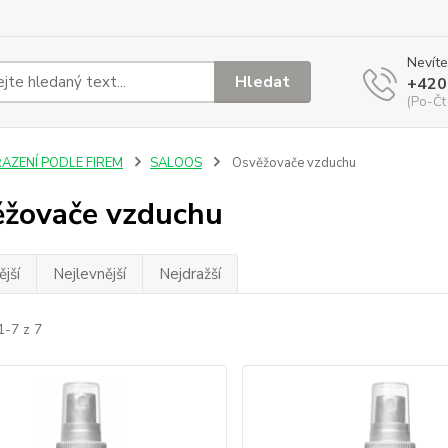
Nevíte
Hledat
+420
(Po-Čt
ŘAZENÍ PODLE FIREM
SALOOS
Osvěžovače vzduchu
žovače vzduchu
jší
Nejlevnější
Nejdražší
1-7 z 7