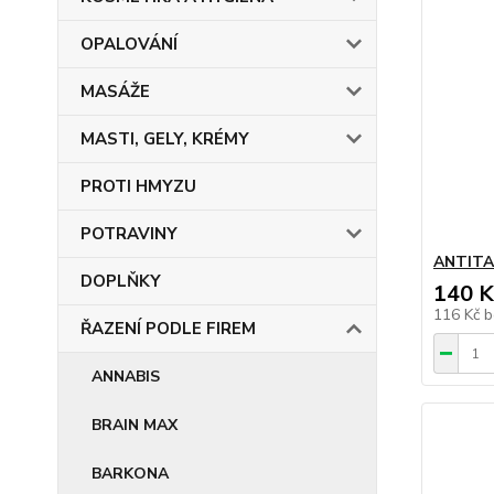
OPALOVÁNÍ
MASÁŽE
MASTI, GELY, KRÉMY
PROTI HMYZU
POTRAVINY
ANTITA
DOPLŇKY
140 K
116 Kč
b
ŘAZENÍ PODLE FIREM
ANNABIS
BRAIN MAX
BARKONA