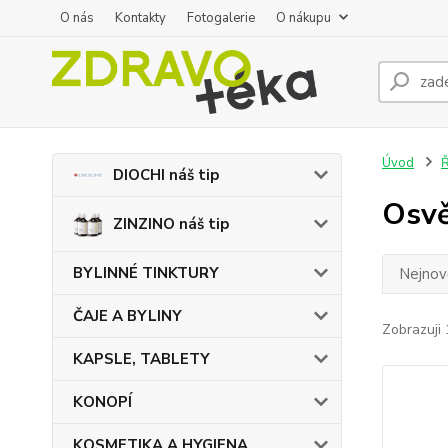
O nás
Kontakty
Fotogalerie
O nákupu
Úvod
DIOCHI náš tip
Osvě
ZINZINO náš tip
BYLINNÉ TINKTURY
Nejnově
ČAJE A BYLINY
Zobrazuji 
KAPSLE, TABLETY
KONOPÍ
KOSMETIKA A HYGIENA