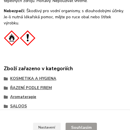
tepelných zdrojů. Hořlavý. Nepoužívat vnitřně.
Nebezpečí:
Škodlivý pro vodní organismy, s dlouhodobými účinky.
Je-li nutná lékařská pomoc, mějte po ruce obal nebo štítek
výrobku.
Zboží zařazeno v kategoriích
KOSMETIKA A HYGIENA
ŘAZENÍ PODLE FIREM
Aromaterapie
SALOOS
Osvěžovače vzduchu
Osvěžovače vzduchu
Souhlasím
Nastavení