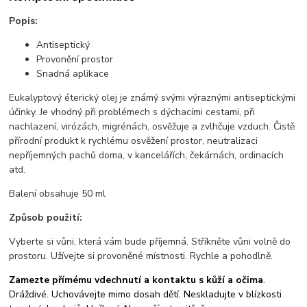
Popis:
Antiseptický
Provonění prostor
Snadná aplikace
Eukalyptový éterický olej je známý svými výraznými antiseptickými
účinky. Je vhodný při problémech s dýchacími cestami, při
nachlazení, virózách, migrénách, osvěžuje a zvlhčuje vzduch. Čistě
přírodní produkt k rychlému osvěžení prostor, neutralizaci
nepříjemných pachů doma, v kancelářích, čekárnách, ordinacích
atd.
Balení obsahuje 50 ml
Způsob použití:
Vyberte si vůni, která vám bude příjemná. Stříkněte vůni volně do
prostoru. Užívejte si provoněné místnosti. Rychle a pohodlně.
Zamezte přímému vdechnutí a kontaktu s kůží a očima
.
Dráždivé. Uchovávejte mimo dosah dětí. Neskladujte v blízkosti