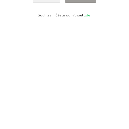
Souhlas můžete odmítnout
zde
.
Informace pro zákazníky
O nás
Fotogalerie
Kontakty
Doprava a platba
Obchodní podmínky