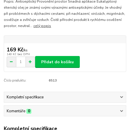
Popis: Antiseptický Provonění prostor Snadná aplikace Eukalyptový
éterický olej je známý svými výraznými antiseptickými účinky. Je vhodný
při problémech s dýchacími cestami, při nachlazení, virózách, migrénách,
osvěžuje a zvlhčuje vzduch. Čistě přírodní produkt k rychlému osvěžení
prostor, neutral...
celý popis
169 Kč
/
ks
140 Kč
bez DPH
Přidat do košíku
Číslo produktu:
6513
Kompletní specifikace
Komentáře
0
Kompletní specifikace