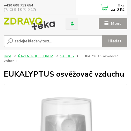
0
ks
+420 608 712 654
za
0 Kč
(Po-Čt 9-18,Pá 9-17)
Menu
Hledat
Úvod
ŘAZENÍ PODLE FIREM
SALOOS
EUKALYPTUS osvěžovač
vzduchu
EUKALYPTUS osvěžovač vzduchu