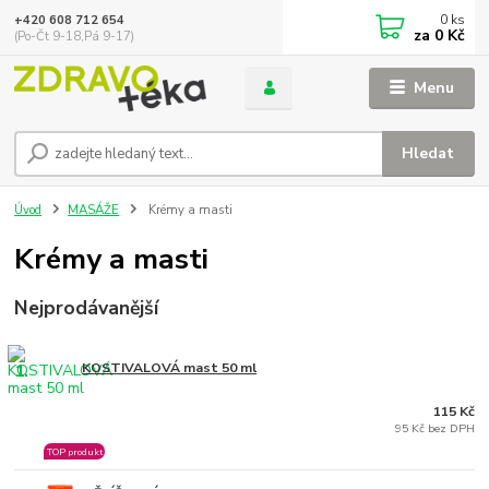
0
ks
+420 608 712 654
za
0 Kč
(Po-Čt 9-18,Pá 9-17)
Menu
Hledat
Úvod
MASÁŽE
Krémy a masti
Krémy a masti
Nejprodávanější
1.
KOSTIVALOVÁ mast 50 ml
115 Kč
95 Kč bez DPH
TOP produkt