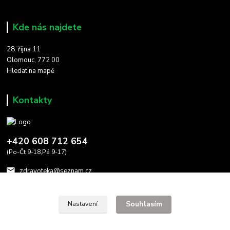
Kde nás najdete
28. října 11
Olomouc, 772 00
Hledat na mapě
Kontakty
+420 608 712 654
(Po-Čt 9-18,Pá 9-17)
zdravoteka@seznam.cz
Souhlasím
Nastavení