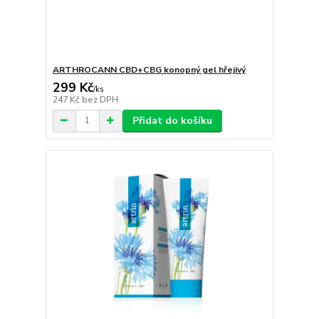
ARTHROCANN CBD+CBG konopný gel hřejivý
299 Kč
/
ks
247 Kč
bez DPH
Přidat do košíku