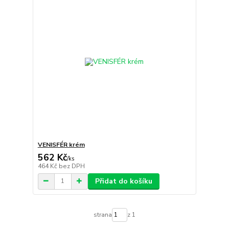
VENISFÉR krém
562 Kč
/
ks
464 Kč
bez DPH
Přidat do košíku
strana
z 1