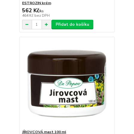
ESTROZIN krém
562 Kč
/
ks
464 Kč
bez DPH
Přidat do košíku
JÍROVCOVÁ mast 100 ml