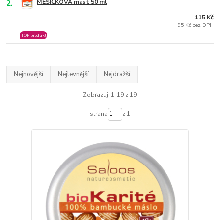
2.
MĚSÍČKOVÁ mast 50 ml
115 Kč
95 Kč bez DPH
TOP produkt
Nejnovější
Nejlevnější
Nejdražší
Zobrazuji 1-19 z 19
strana
z 1