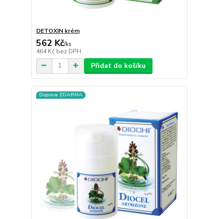
DETOXIN krém
562 Kč
/
ks
464 Kč
bez DPH
Přidat do košíku
Doprava ZDARMA