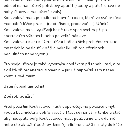
působí na namožený pohybový aparát (klouby a páteř, unavené
nohy, šlachy a namožené svaly).
Kostivalová mast je oblíbená hlavně u osob, které ve své profesi
manuálně těžce pracují (např. číšníci, prodavači, …). Účinků
Kostivalové masti využívají hojně také sportovci, např. po
sportovních výkonech nebo po velké námaze.
Kostivalovou mast můžete užívat i při dalších problémech: tato
mast dobře poslouží k péči o pokožku při proleženinách,
podlitinách nebo výronů.
Pro svoje účinky je také výborným doplňkem při rehabilitaci, a to
zvláště při regeneraci zlomenin – jak už napovídá sám název
kostivalové masti.
Balení obsahuje 50 ml
Způsob použití:
Před použitím Kostivalové masti doporučujeme pokožku omýt
vodou bez mýdla a dobře vysušit. Mast se nanáší v tenké vrstvě –
aby neucpala póry. Kostivalovou mast používáme 2-3x denně
nebo dle aktuální potřeby. Jemně ji vtíráme 2 až 3 minuty do kůže.