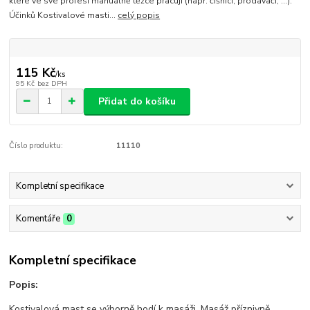
které ve své profesi manuálně těžce pracují (např. číšníci, prodavači, …).
Účinků Kostivalové masti...
celý popis
115 Kč
/
ks
95 Kč
bez DPH
Přidat do košíku
Číslo produktu:
11110
Kompletní specifikace
Komentáře
0
Kompletní specifikace
Popis:
Kostivalová mast se výborně hodí k masáži. Masáž příznivně