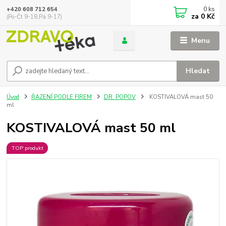
0
ks
+420 608 712 654
za
0 Kč
(Po-Čt 9-18,Pá 9-17)
Menu
Hledat
Úvod
ŘAZENÍ PODLE FIREM
DR. POPOV
KOSTIVALOVÁ mast 50
ml
KOSTIVALOVÁ mast 50 ml
TOP produkt