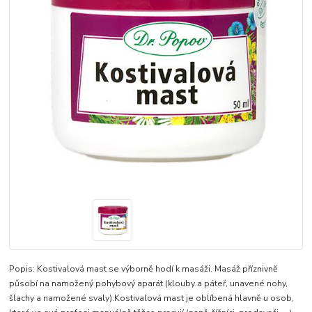
Popis: Kostivalová mast se výborně hodí k masáži. Masáž příznivně
působí na namožený pohybový aparát (klouby a páteř, unavené nohy,
šlachy a namožené svaly).Kostivalová mast je oblíbená hlavně u osob,