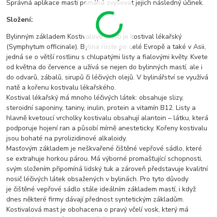
Správná aplikace masti pomáhá zvyšovat jejich následný účinek.
Složení:
Bylinným základem Kostivalové masti je kostival lékařský
(Symphytum officinale). Bylina roste po celé Evropě a také v Asii,
jedná se o větší rostlinu s chlupatými listy a fialovými květy. Kvete
od května do července a užívá se nejen do bylinných mastí, ale i
do odvarů, zábalů, sirupů či léčivých olejů. V bylinářství se využívá
natě a kořenu kostivalu lékařského.
Kostival lékařský má mnoho léčivých látek: obsahuje slizy,
steroidní saponiny, taniny, inulin, protein a vitamín B12. Listy a
hlavně kvetoucí vrcholky kostivalu obsahují alantoin – látku, která
podporuje hojení ran a působí mírně anesteticky. Kořeny kostivalu
jsou bohaté na pyrolizidinové alkaloidy.
Masťovým základem je neškvařené čištěné vepřové sádlo, které
se extrahuje horkou párou. Má výborné promašťující schopnosti,
svým složením připomíná lidský tuk a zároveň představuje kvalitní
nosič léčivých látek obsažených v bylinách. Pro tyto důvody
je čištěné vepřové sádlo stále ideálním základem mastí, i když
dnes některé firmy dávají přednost syntetickým základům.
Kostivalová mast je obohacena o pravý včelí vosk, který má