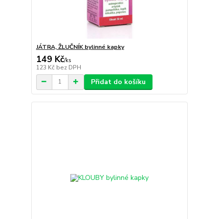
JÁTRA, ŽLUČNÍK bylinné kapky
149 Kč
/
ks
123 Kč
bez DPH
Přidat do košíku