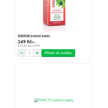
ENERGIE bylinné kapky
149 Kč
/
ks
123 Kč
bez DPH
Přidat do košíku