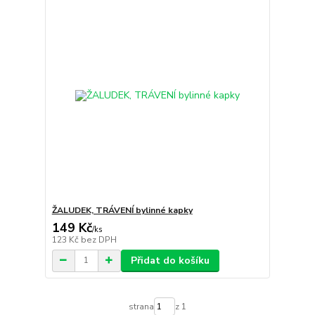
ŽALUDEK, TRÁVENÍ bylinné kapky
149 Kč
/
ks
123 Kč
bez DPH
Přidat do košíku
strana
z 1