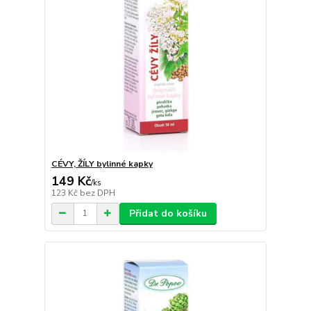
CÉVY, ŽÍLY bylinné kapky
149 Kč
/
ks
123 Kč
bez DPH
Přidat do košíku