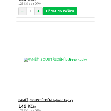
/
ks
123 Kč
bez DPH
Přidat do košíku
PAMĚŤ, SOUSTŘEDĚNÍ bylinné kapky
149 Kč
/
ks
123 Kč
bez DPH