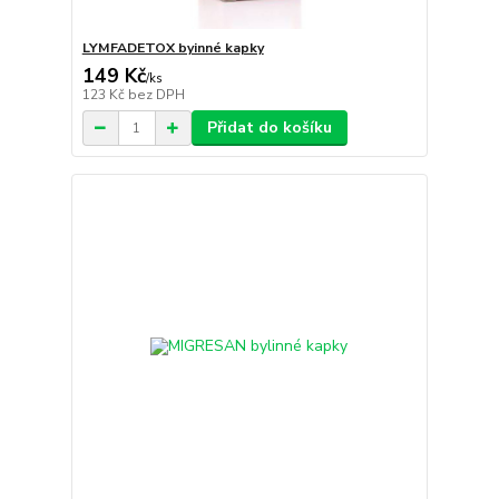
LYMFADETOX byinné kapky
149 Kč
/
ks
123 Kč
bez DPH
Přidat do košíku