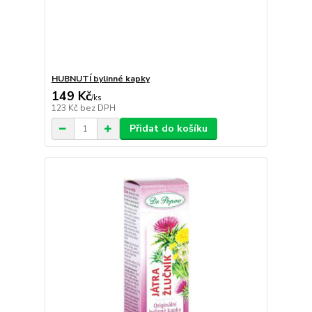
HUBNUTÍ bylinné kapky
149 Kč
/
ks
123 Kč
bez DPH
Přidat do košíku