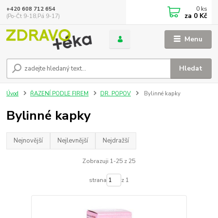
0
ks
+420 608 712 654
za
0 Kč
(Po-Čt 9-18,Pá 9-17)
Menu
Hledat
Úvod
ŘAZENÍ PODLE FIREM
DR. POPOV
Bylinné kapky
Bylinné kapky
Nejnovější
Nejlevnější
Nejdražší
Zobrazuji 1-25 z 25
strana
z 1