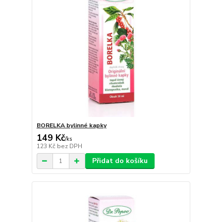
BORELKA bylinné kapky
149 Kč
/
ks
123 Kč
bez DPH
Přidat do košíku