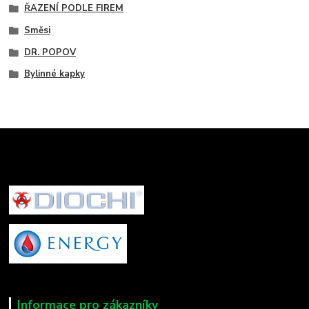
ŘAZENÍ PODLE FIREM
Směsi
DR. POPOV
Bylinné kapky
Informace pro zákazníky