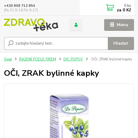
0
ks
+420 608 712 654
za
0 Kč
(Po-Čt 9-18,Pá 9-17)
Menu
Hledat
Úvod
ŘAZENÍ PODLE FIREM
DR. POPOV
OČI, ZRAK bylinné kapky
OČI, ZRAK bylinné kapky