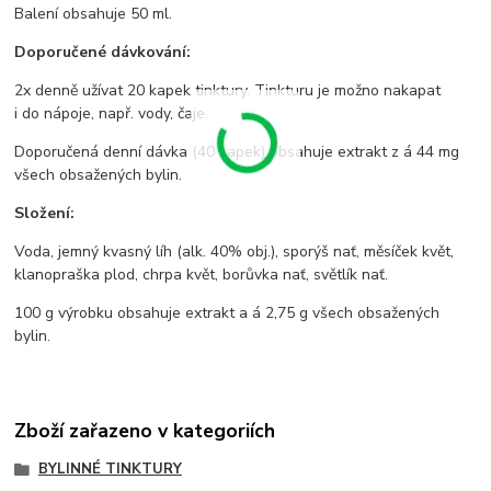
Balení obsahuje 50 ml.
Doporučené dávkování:
2x denně užívat 20 kapek tinktury. Tinkturu je možno nakapat
i do nápoje, např. vody, čaje.
Doporučená denní dávka (40 kapek) obsahuje extrakt z á 44 mg
všech obsažených bylin.
Složení:
Voda, jemný kvasný líh (alk. 40% obj.), sporýš nať, měsíček květ,
klanopraška plod, chrpa květ, borůvka nať, světlík nať.
100 g výrobku obsahuje extrakt a á 2,75 g všech obsažených
bylin.
Zboží zařazeno v kategoriích
BYLINNÉ TINKTURY