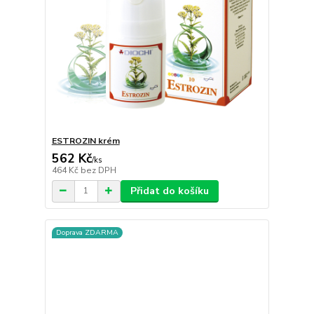
ESTROZIN krém
562 Kč
/
ks
464 Kč
bez DPH
Přidat do košíku
Doprava ZDARMA