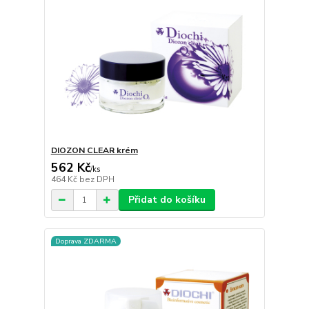
DIOZON CLEAR krém
562 Kč
/
ks
464 Kč
bez DPH
Přidat do košíku
Doprava ZDARMA