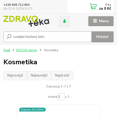
0
ks
+420 608 712 654
za
0 Kč
(Po-Čt 9-18,Pá 9-17)
Menu
Hledat
Úvod
DIOCHI náš tip
Kosmetika
Kosmetika
Nejnovější
Nejlevnější
Nejdražší
Zobrazuji 1-7 z 7
strana
z 1
Doprava ZDARMA