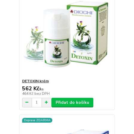
DETOXIN krém
562 Kč
/
ks
464 Kč
bez DPH
Přidat do košíku
Doprava ZDARMA