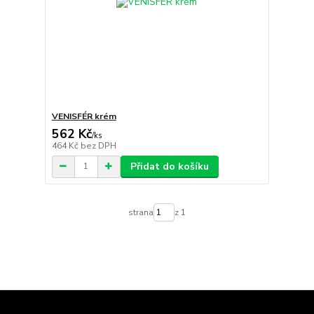
VENISFÉR krém
562 Kč
/
ks
464 Kč
bez DPH
Přidat do košíku
strana
z 1