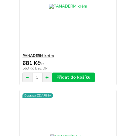
PANADERM krém
681 Kč
/
ks
563 Kč
bez DPH
Přidat do košíku
Doprava ZDARMA