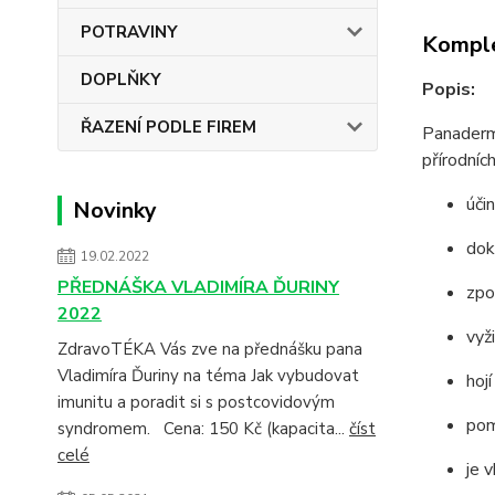
POTRAVINY
Komple
DOPLŇKY
Popis:
ŘAZENÍ PODLE FIREM
Panaderm 
přírodníc
úči
Novinky
dok
19.02.2022
PŘEDNÁŠKA VLADIMÍRA ĎURINY
zpo
2022
vyž
ZdravoTÉKA Vás zve na přednášku pana
Vladimíra Ďuriny na téma Jak vybudovat
hoj
imunitu a poradit si s postcovidovým
pom
syndromem. Cena: 150 Kč (kapacita...
číst
celé
je 