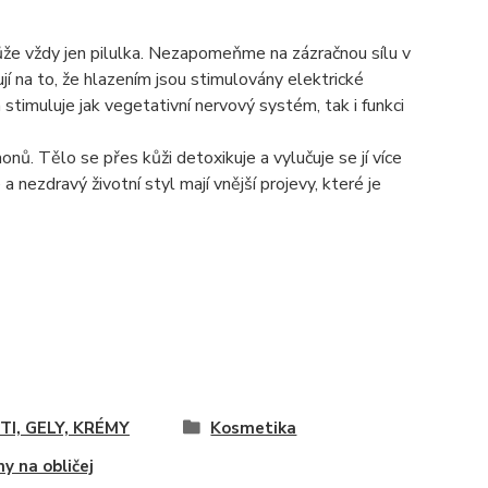
může vždy jen pilulka. Nezapomeňme na zázračnou sílu v
í na to, že hlazením jsou stimulovány elektrické
stimuluje jak vegetativní nervový systém, tak i funkci
nů. Tělo se přes kůži detoxikuje a vylučuje se jí více
nezdravý životní styl mají vnější projevy, které je
I, GELY, KRÉMY
Kosmetika
y na obličej