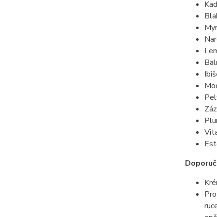
Kad
Bla
Myr
Nar
Lem
Bal
Ibi
Mod
Pel
Záz
Plu
Vit
Est
Doporuč
Kré
Pro
ruc