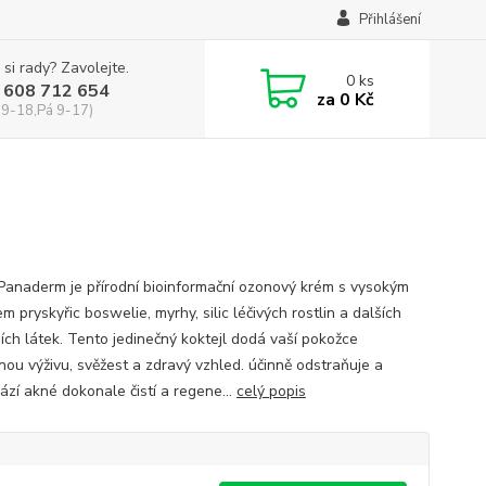
Přihlášení
 si rady? Zavolejte.
0
ks
 608 712 654
za
0 Kč
 9-18,Pá 9-17)
 Panaderm je přírodní bioinformační ozonový krém s vysokým
 pryskyřic boswelie, myrhy, silic léčivých rostlin a dalších
ních látek. Tento jedinečný koktejl dodá vaší pokožce
nou výživu, svěžest a zdravý vzhled. účinně odstraňuje a
ází akné dokonale čistí a regene...
celý popis