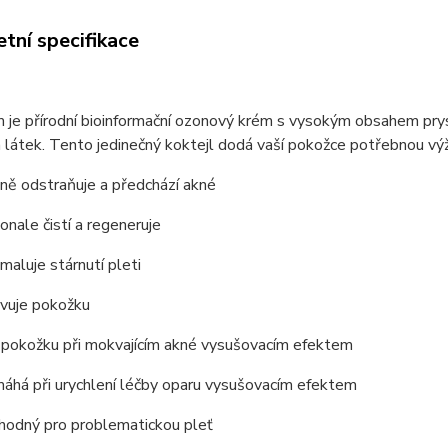
tní specifikace
je přírodní bioinformační ozonový krém s vysokým obsahem pryskyř
h látek. Tento jedinečný koktejl dodá vaší pokožce potřebnou výž
nně odstraňuje a předchází akné
onale čistí a regeneruje
maluje stárnutí pleti
ivuje pokožku
í pokožku při mokvajícím akné vysušovacím efektem
áhá při urychlení léčby oparu vysušovacím efektem
vhodný pro problematickou pleť