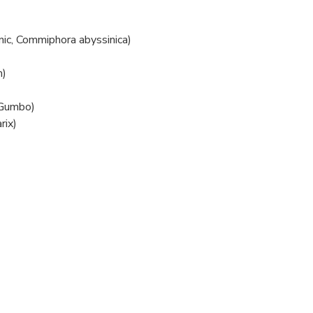
ic, Commiphora abyssinica)
m)
, Gumbo)
rix)