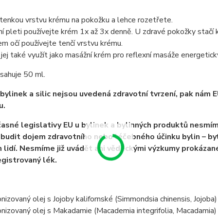
tenkou vrstvu krému na pokožku a lehce rozetřete.
ní pleti používejte krém 1x až 3x denně. U zdravé pokožky stačí 
lem očí používejte tenčí vrstvu krému.
jej také využít jako masážní krém pro reflexní masáže energetick
sahuje 50 ml.
bylinek a silic nejsou uvedená zdravotní tvrzení, pak nám E
u.
asné legislativy EU u bylinek a bylinných produktů nesmím
budit dojem zdravotního nebo léčebného účinku bylin – byť
 lidí. Nesmíme již uvádět ani vědeckými výzkumy prokázané
egistrovaný lék.
nizovaný olej s Jojoby kalifornské (Simmondsia chinensis, Jojoba)
nizovaný olej s Makadamie (Macademia integrifolia, Macadamia)