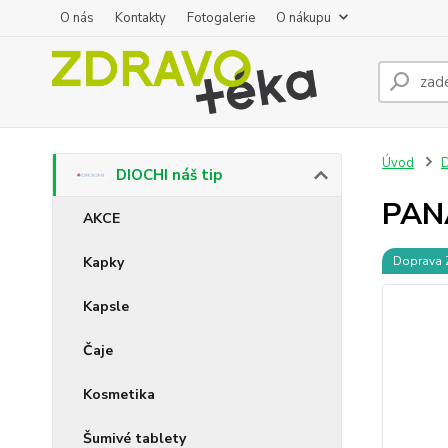
O nás
Kontakty
Fotogalerie
O nákupu
Úvod
D
DIOCHI náš tip
PAN
AKCE
Kapky
Doprava
Kapsle
Čaje
Kosmetika
Šumivé tablety