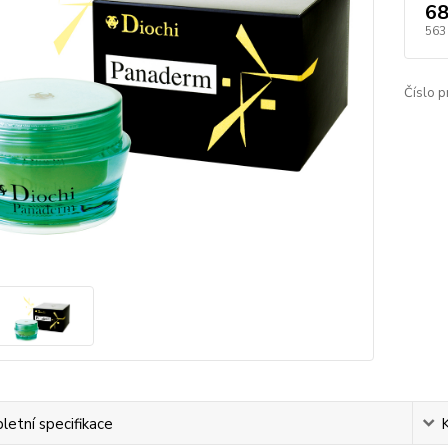
68
563
Číslo p
etní specifikace