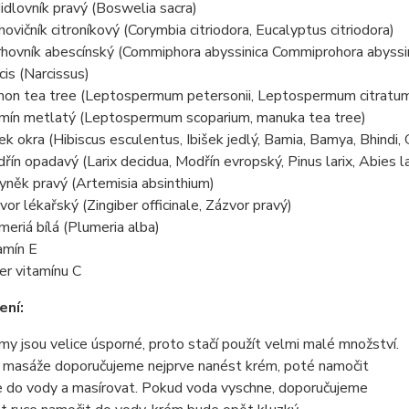
idlovník pravý (Boswelia sacra)
hovičník citroníkový (Corymbia citriodora, Eucalyptus citriodora)
hovník abescínský (Commiphora abyssinica Commiprohora abyssin
cis (Narcissus)
on tea tree (Leptospermum petersonii, Leptospermum citratu
mín metlatý (Leptospermum scoparium, manuka tea tree)
šek okra (Hibiscus esculentus, Ibišek jedlý, Bamia, Bamya, Bhindi
řín opadavý (Larix decidua, Modřín evropský, Pinus larix, Abies la
yněk pravý (Artemisia absinthium)
vor lékařský (Zingiber officinale, Zázvor pravý)
meriá bílá (Plumeria alba)
amín E
er vitamínu C
ení:
my jsou velice úsporné, proto stačí použít velmi malé množství.
 masáže doporučujeme nejprve nanést krém, poté namočit
e do vody a masírovat. Pokud voda vyschne, doporučujeme