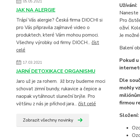
05.05.2021
Užívání:
JAK NA ALERGIE
Naneste 
Pro čistě
Trápí Vás alergie? Česká firma DIOCHI si
oživí. Ko
pro Vás připravila zajímavé video o
Je možné 
produktech, které Vám mohou pomoci.
Všechny výrobky od firmy DIOCH...
číst
Balení ob
celé
Pokud u 
17.03.2021
internet
JARNÍ DETOXIKACE ORGANISMU
Dle souč
Jaro už je za rohem. Již brzy budeme moci
mohly vz
schovat zimní bundy, rukavice a čepice a
miliónům
naopak vytáhnout sluneční brýle. Pro
firmou r
většinu z nás je příchod jara...
číst celé
Složení:
Zobrazit všechny novinky
Ozo
Ozo