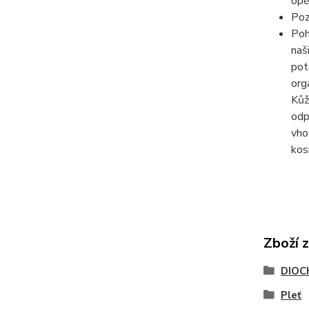
opě
Poz
Poh
naš
pot
org
Kůž
odp
vho
kos
Zboží 
DIOCH
Pleť