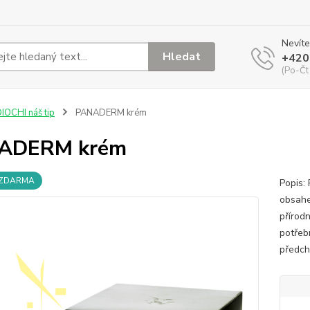
Nevíte
Hledat
+420
(Po-Čt
IOCHI náš tip
PANADERM krém
ADERM krém
 ZDARMA
Popis:
obsahem
přírod
potřeb
předch