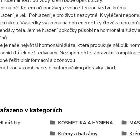
t ruce namočit do vody, krém bude opět kluzký.
or na oči! Kolem očí používejte velice tenkou vrstvu krému.
lazení je lék. Pohlazení je pro život nezbytné. K vyléčení nepo
ich rukou. Výsledky výzkumu na poli energetiky člověka upozorňuj
enciály těla. Jemné hlazení pokožky působí na hormonální žlázy a 
ánů.
e je naše největší hormonální žláza, která produkuje několik hormo
adních látek než ledvinami. Nezapomeňte. Zdravotní komplikace a 
dné řešit bioinformační a ozónovou
metikou v kombinaci s bioinformačními přípravky Diochi.
zařazeno v kategoriích
I náš tip
KOSMETIKA A HYGIENA
MAST
Krémy a balzámy
Krém