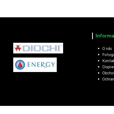
Informa
O nás
Fotoga
Konta
Doprav
Obcho
Ochran