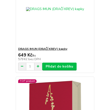
DRAGS IMUN (DRAČÍ KREV) kapky
649 Kč
/
ks
579 Kč
bez DPH
Přidat do košíku
TOP produkt