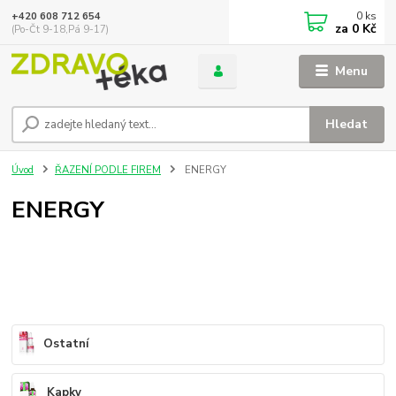
0
ks
+420 608 712 654
za
0 Kč
(Po-Čt 9-18,Pá 9-17)
Menu
Hledat
Úvod
ŘAZENÍ PODLE FIREM
ENERGY
ENERGY
Ostatní
Kapky