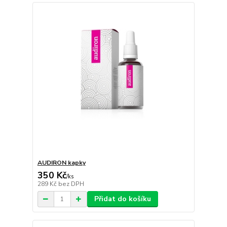
AUDIRON kapky
350 Kč
/
ks
289 Kč
bez DPH
Přidat do košíku