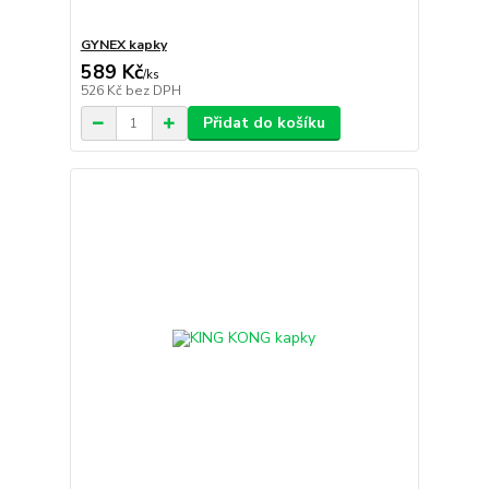
GYNEX kapky
589 Kč
/
ks
526 Kč
bez DPH
Přidat do košíku