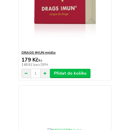
DRAGS IMUN mýdlo
179 Kč
/
ks
148 Kč
bez DPH
Přidat do košíku