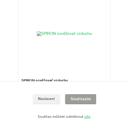
SPIRON osvěžovač vzduchu
378 Kč
/
ks
312 Kč
bez DPH
Souhlasím
Nastavení
Přidat do košíku
Souhlas můžete odmítnout
zde
.