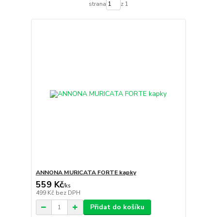
strana
z 1
ANNONA MURICATA FORTE kapky
559 Kč
/
ks
499 Kč
bez DPH
Přidat do košíku