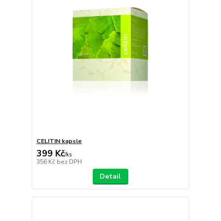
CELITIN kapsle
399 Kč
/
ks
356 Kč
bez DPH
Detail