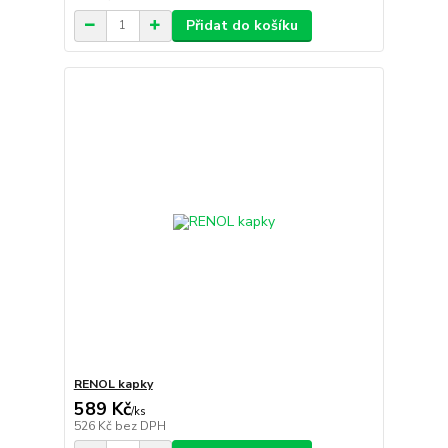
Přidat do košíku
RENOL kapky
589 Kč
/
ks
526 Kč
bez DPH