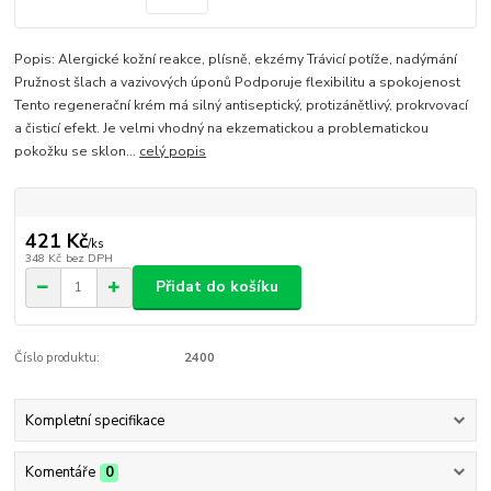
Popis: Alergické kožní reakce, plísně, ekzémy Trávicí potíže, nadýmání
Pružnost šlach a vazivových úponů Podporuje flexibilitu a spokojenost
Tento regenerační krém má silný antiseptický, protizánětlivý, prokrvovací
a čisticí efekt. Je velmi vhodný na ekzematickou a problematickou
pokožku se sklon...
celý popis
421 Kč
/
ks
348 Kč
bez DPH
Přidat do košíku
Číslo produktu:
2400
Kompletní specifikace
Komentáře
0