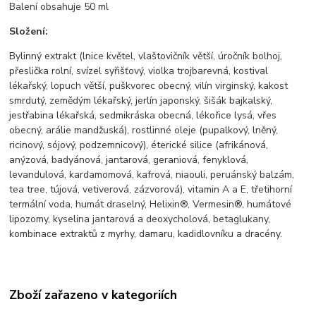
Balení obsahuje 50 ml
Složení:
Bylinný extrakt (lnice květel, vlaštovičník větší, úročník bolhoj,
přeslička rolní, svízel syřišťový, violka trojbarevná, kostival
lékařský, lopuch větší, puškvorec obecný, vilín virginský, kakost
smrdutý, zemědým lékařský, jerlín japonský, šišák bajkalský,
jestřabina lékařská, sedmikráska obecná, lékořice lysá, vřes
obecný, arálie mandžuská), rostlinné oleje (pupalkový, lněný,
ricinový, sójový, podzemnicový), éterické silice (afrikánová,
anýzová, badyánová, jantarová, geraniová, fenyklová,
levandulová, kardamomová, kafrová, niaouli, peruánský balzám,
tea tree, tújová, vetiverová, zázvorová), vitamin A a E, třetihorní
termální voda, humát draselný, Helixin®, Vermesin®, humátové
lipozomy, kyselina jantarová a deoxycholová, betaglukany,
kombinace extraktů z myrhy, damaru, kadidlovníku a dracény.
Zboží zařazeno v kategoriích