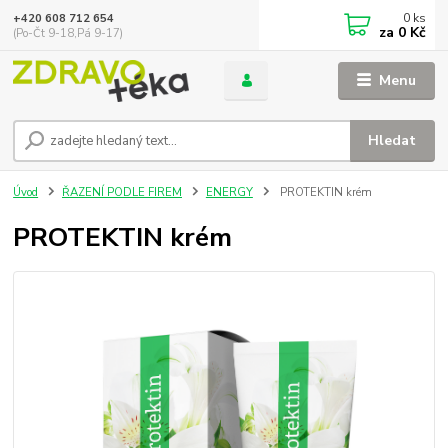
0
ks
+420 608 712 654
za
0 Kč
(Po-Čt 9-18,Pá 9-17)
Menu
Hledat
Úvod
ŘAZENÍ PODLE FIREM
ENERGY
PROTEKTIN krém
PROTEKTIN krém