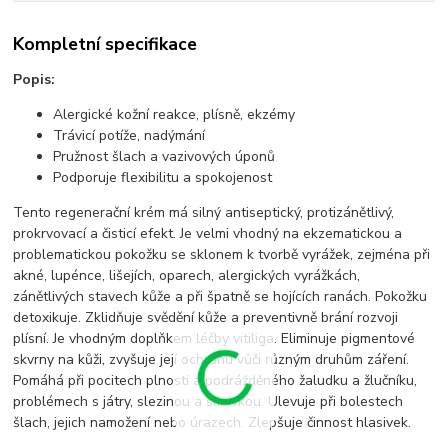
Kompletní specifikace
Popis:
Alergické kožní reakce, plísně, ekzémy
Trávicí potíže, nadýmání
Pružnost šlach a vazivových úponů
Podporuje flexibilitu a spokojenost
Tento regenerační krém má silný antiseptický, protizánětlivý,
prokrvovací a čisticí efekt. Je velmi vhodný na ekzematickou a
problematickou pokožku se sklonem k tvorbě vyrážek, zejména při
akné, lupénce, lišejích, oparech, alergických vyrážkách,
zánětlivých stavech kůže a při špatně se hojících ranách. Pokožku
detoxikuje. Zklidňuje svědění kůže a preventivně brání rozvoji
plísní. Je vhodným doplňkem léčby vitiliga. Eliminuje pigmentové
skvrny na kůži, zvyšuje její ochranu vůči různým druhům záření.
Pomáhá při pocitech plnosti a podrážděného žaludku a žlučníku,
problémech s játry, slezinou a slinivkou. Ulevuje při bolestech
šlach, jejich namožení nebo úrazech. Zlepšuje činnost hlasivek.