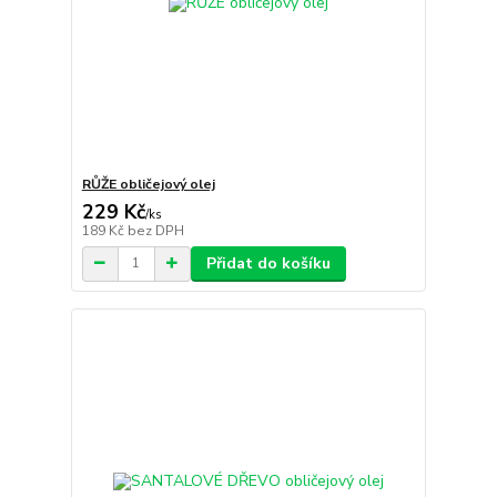
RŮŽE obličejový olej
229 Kč
/
ks
189 Kč
bez DPH
Přidat do košíku