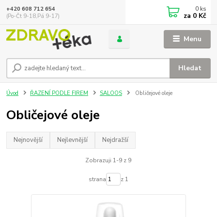
0
ks
+420 608 712 654
za
0 Kč
(Po-Čt 9-18,Pá 9-17)
Menu
Hledat
Úvod
ŘAZENÍ PODLE FIREM
SALOOS
Obličejové oleje
Obličejové oleje
Nejnovější
Nejlevnější
Nejdražší
Zobrazuji 1-9 z 9
strana
z 1