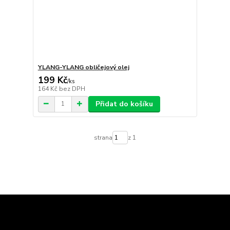
YLANG-YLANG obličejový olej
199 Kč
/
ks
164 Kč
bez DPH
Přidat do košíku
strana
z 1