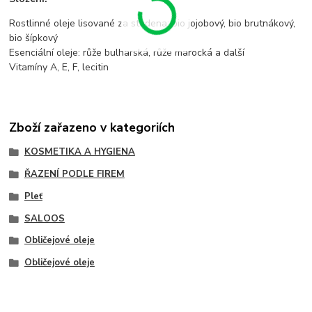
Rostlinné oleje lisované za studena: bio jojobový, bio brutnákový,
bio šípkový
Esenciální oleje: růže bulharská, růže marocká a další
Vitamíny A, E, F, lecitin
Zboží zařazeno v kategoriích
KOSMETIKA A HYGIENA
ŘAZENÍ PODLE FIREM
Pleť
SALOOS
Obličejové oleje
Obličejové oleje