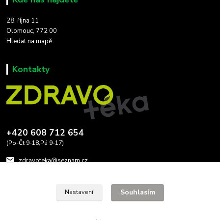
28. října 11
Olomouc, 772 00
Hledat na mapě
Kontakty
+420 608 712 654
(Po-Čt 9-18,Pá 9-17)
zdravoteka@seznam.cz
Souhlasím
Nastavení