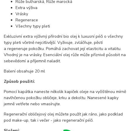
Růže bulharská, Růže marocká
Extra výživa
Vrásky
Regenerace
Všechny typy pleti
Exkluzivní extra výživný přírodní bio olej k luxusní péči o všechny
typy pleti včetně nejcitlivější. Vyživuje, zvláčňuje, pěstí
a regeneruje pokožku. Pomáhá zachovat její elasticitu a vitalitu.
Vhodný je na vrásky. Esenciální olej růže může příznivě působit na
sebevědomí a příjemně naladit.
Balení obsahuje 20 ml
Způsob použití:
Pomocí kapátka naneste několik kapiček oleje na vyčištěnou mírně
navlhčenou pokožku obličeje, krku a dekoltu. Nanesené kapky
jemně vetřete nebo vmasírujte.
Regenerační obličejový olej můžete použít jak ráno, jako podklad
pod make-up, tak i večer - jako regenerační péči.
Složení: