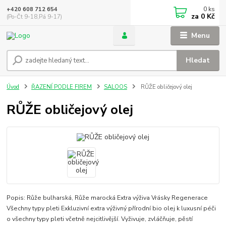
0
ks
+420 608 712 654
za
0 Kč
(Po-Čt 9-18,Pá 9-17)
Menu
Hledat
Úvod
ŘAZENÍ PODLE FIREM
SALOOS
RŮŽE obličejový olej
RŮŽE obličejový olej
Popis: Růže bulharská, Růže marocká Extra výživa Vrásky Regenerace
Všechny typy pleti Exkluzivní extra výživný přírodní bio olej k luxusní péči
o všechny typy pleti včetně nejcitlivější. Vyživuje, zvláčňuje, pěstí