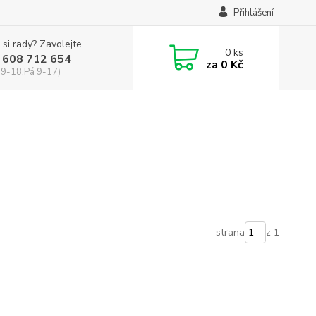
Přihlášení
 si rady? Zavolejte.
0
ks
 608 712 654
za
0 Kč
 9-18,Pá 9-17)
strana
z 1