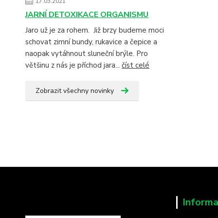
17.03.2021
JARNÍ DETOXIKACE ORGANISMU
Jaro už je za rohem. Již brzy budeme moci
schovat zimní bundy, rukavice a čepice a
naopak vytáhnout sluneční brýle. Pro
většinu z nás je příchod jara...
číst celé
Zobrazit všechny novinky
Informa