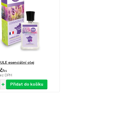
LE esenciální olej
č
/
ks
ez DPH
Přidat do košíku