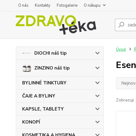
O nás
Kontakty
Fotogalerie
O nákupu
Úvod
DIOCHI náš tip
Esen
ZINZINO náš tip
BYLINNÉ TINKTURY
Nejnově
ČAJE A BYLINY
Zobrazuji 
KAPSLE, TABLETY
KONOPÍ
KOSMETIKA A HYGIENA