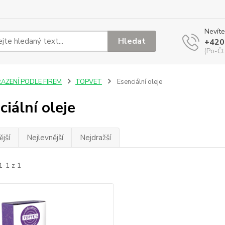
Nevíte
Hledat
+420
(Po-Čt
ŘAZENÍ PODLE FIREM
TOPVET
Esenciální oleje
ciální oleje
jší
Nejlevnější
Nejdražší
1-1 z 1