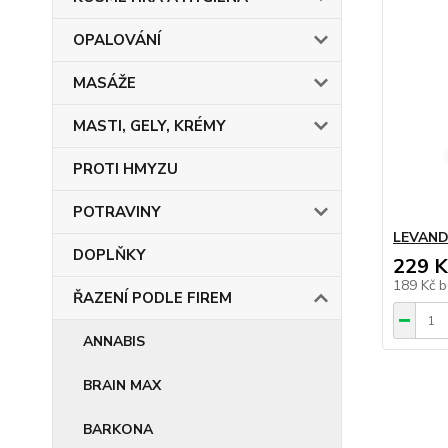
OPALOVÁNÍ
MASÁŽE
MASTI, GELY, KRÉMY
PROTI HMYZU
POTRAVINY
LEVANDU
DOPLŇKY
229 K
189 Kč
b
ŘAZENÍ PODLE FIREM
ANNABIS
BRAIN MAX
BARKONA