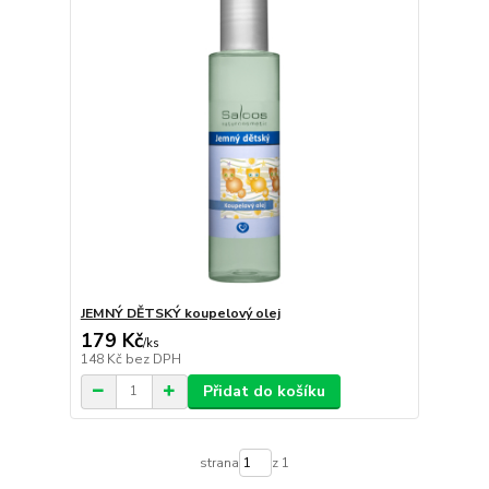
JEMNÝ DĚTSKÝ koupelový olej
179 Kč
/
ks
148 Kč
bez DPH
Přidat do košíku
strana
z 1