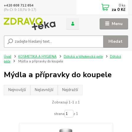
0
ks
+420 608 712 654
za
0 Kč
(Po-Čt 9-18,Pá 9-17)
Menu
Hledat
Úvod
KOSMETIKA A HYGIENA
Dětská a těhotenská péče
Dětská
péče
Mýdla a přípravky do koupele
Mýdla a přípravky do koupele
Nejnovější
Nejlevnější
Nejdražší
Zobrazuji 1-1 z 1
strana
z 1