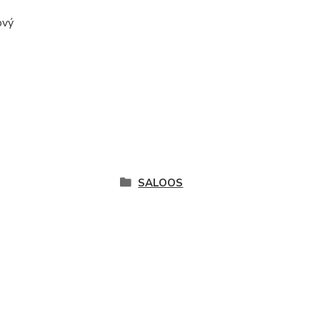
ový
SALOOS