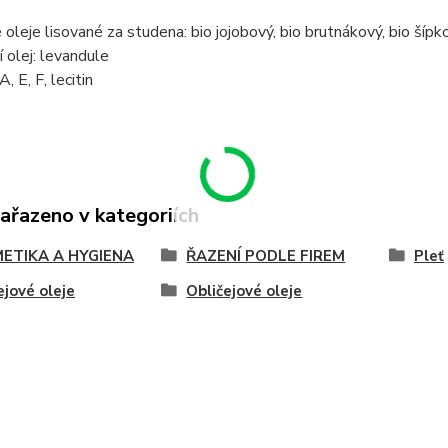
 oleje lisované za studena: bio jojobový, bio brutnákový, bio šípk
í olej: levandule
, E, F, lecitin
zařazeno v kategoriích
ETIKA A HYGIENA
ŘAZENÍ PODLE FIREM
Pleť
ejové oleje
Obličejové oleje