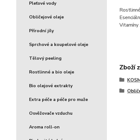
Pleťové vody
Rostlinné
Obličejové oleje
Esenciáln
Vitamíny A
Přírodní jíly
Sprchové a koupelové oleje
Tělový peeling
Zboží 
Rostlinné a bio oleje
KOSM
Bio olejové extrakty
Oblič
Extra péče a péče pro muže
Osvěžovače vzduchu
Aroma roll-on