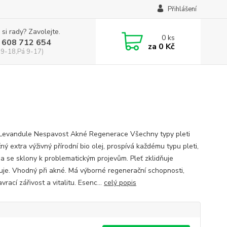
Přihlášení
 si rady? Zavolejte.
0
ks
 608 712 654
za
0 Kč
 9-18,Pá 9-17)
 Levandule Nespavost Akné Regenerace Všechny typy pleti
ný extra výživný přírodní bio olej, prospívá každému typu pleti,
a se sklony k problematickým projevům. Pleť zklidňuje
vuje. Vhodný při akné. Má výborné regenerační schopnosti,
avrací zářivost a vitalitu. Esenc...
celý popis