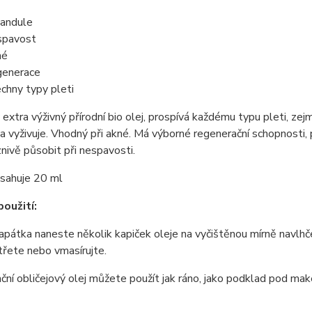
andule
pavost
né
enerace
chny typy pleti
 extra výživný přírodní bio olej, prospívá každému typu pleti, z
 a vyživuje. Vhodný při akné. Má výborné regenerační schopnosti, pl
nivě působit při nespavosti.
bsahuje 20 ml
oužití:
pátka naneste několik kapiček oleje na vyčištěnou mírně navlhč
řete nebo vmasírujte.
ní obličejový olej můžete použít jak ráno, jako podklad pod make-