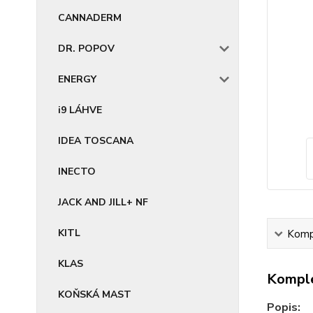
CANNADERM
DR. POPOV
ENERGY
i9 LÁHVE
IDEA TOSCANA
INECTO
JACK AND JILL+ NF
KITL
Kompl
KLAS
Komple
KOŇSKÁ MAST
Popis: