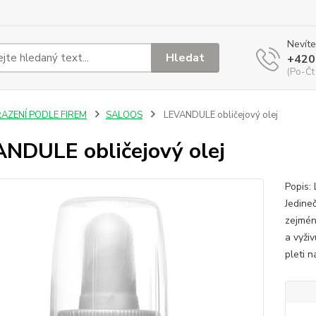
Nevíte
Hledat
+420
(Po-Čt
ŘAZENÍ PODLE FIREM
SALOOS
LEVANDULE obličejový olej
NDULE obličejový olej
Popis:
Jedineč
zejmén
a vyži
pleti n