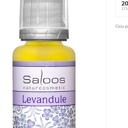
20
173
Číslo p