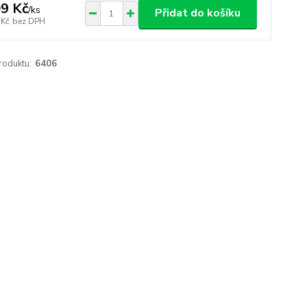
9 Kč
/
ks
Přidat do košíku
 Kč
bez DPH
roduktu:
6406