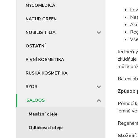
MYCOMEDICA
Lev
Nes
NATUR GREEN
Ak
Reg
NOBILIS TILIA
Vše
OSTATNÍ
Jedinečný
zklidňuje
PIVNÍ KOSMETIKA
může příz
RUSKÁ KOSMETIKA
Balení o
RYOR
Způsob p
SALOOS
Pomocí ka
jemně vet
Masážní oleje
Regenerač
Odličovací oleje
Složení: