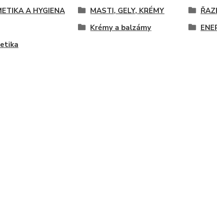
ETIKA A HYGIENA
MASTI, GELY, KRÉMY
ŘAZ
Krémy a balzámy
ENE
etika