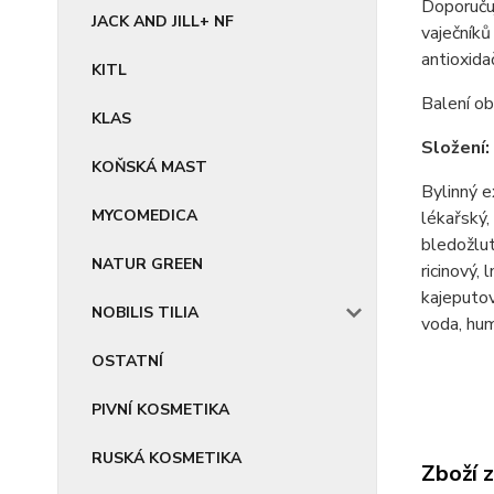
Doporučuj
JACK AND JILL+ NF
vaječníků
antioxida
KITL
Balení o
KLAS
Složení:
KOŇSKÁ MAST
Bylinný e
MYCOMEDICA
lékařský,
bledožlut
NATUR GREEN
ricinový,
kajeputov
NOBILIS TILIA
voda, hum
OSTATNÍ
PIVNÍ KOSMETIKA
RUSKÁ KOSMETIKA
Zboží 