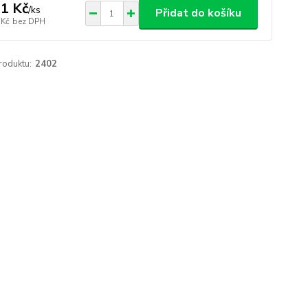
1 Kč
/
ks
Přidat do košíku
 Kč
bez DPH
roduktu:
2402