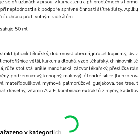
e se při uzlinách v prsou, v klimakteriu a při problémech s horm
 při neplodnosti a k podpoře správné činnosti štítné žlázy. Aplik
ční ochrana proti volným radikálům.
bsahuje 50 ml
xtrakt (plicník lékařský, dobromysl obecná, jitrocel kopinatý, divi
 lichořeřišnice větší, kurkuma dlouhá, yzop lékařský, chininovník 
á, růže stolistá, arálie mandžuská, zázvor lékařský, přeslička roln
 lněný, podzemnicový, konopný, makový), éterické silice (benzoeov
á, mateřídoušková, myrhová, palmorůžová, guajaková, tea tree, t
át draselný, vitamin A a E, kombinace extraktů z myrhy, kadidlov
zařazeno v kategoriích