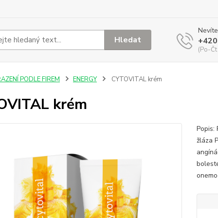
Nevíte
Hledat
+420
(Po-Čt
ŘAZENÍ PODLE FIREM
ENERGY
CYTOVITAL krém
OVITAL krém
Popis:
žláza P
angínác
boleste
onemoc