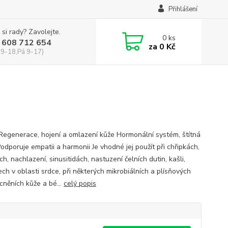
Přihlášení
 si rady? Zavolejte.
0
ks
 608 712 654
za
0 Kč
 9-18,Pá 9-17)
 Regenerace, hojení a omlazení kůže Hormonální systém, štítná
odporuje empatii a harmonii Je vhodné jej použít při chřipkách,
h, nachlazení, sinusitidách, nastuzení čelních dutin, kašli,
ch v oblasti srdce, při některých mikrobiálních a plísňových
něních kůže a bé...
celý popis