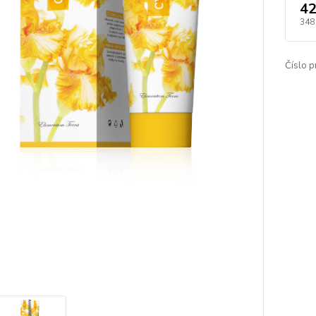
42
348
Číslo p