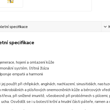
etní specifikace
tní specifikace
enerace, hojení a omlazení kůže
monální systém, štítná žláza
poruje empatii a harmonii
jej použít při chřipkách, angínách, nachlazení, sinusitidách, nastuze
 mikrobiálních a plísňových onemocněních kůže a bércových vřede
střeva, při snížené imunitě, všeobecně při problémech s plícemi,
 ucha. Osvědčil se i u bolestí krční a hrudní části páteře, ramen a 