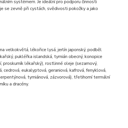
onálním systémem. Je ideální pro podporu činnosti
uje se zevně při cystách, svědivosti pokožky a jako
zna velkokvětá, lékořice lysá, jerlín japonský, podběl
lékařský, pukléřka islandská, tymián obecný, konopice
í, proskurník lékařský), rostlinné oleje (sezamový,
á, cedrová, eukalyptová, geraniová, kafrová, fenyklová,
erpentýnová, tymiánová, zázvorová), třetihorní termální
níku a dracény.