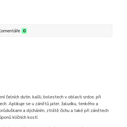
Komentáře
0
ní čelních dutin, kašli, bolestech v oblasti srdce, při
ch. Aplikuje se u zánětů jater, žaludku, tenkého a
 průduškami a dýcháním, ztrátě čichu a také při zánětech
úponů klíčních kostí.