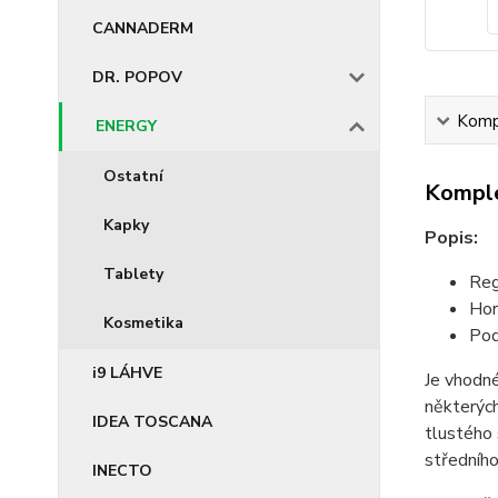
CANNADERM
DR. POPOV
Kompl
ENERGY
Ostatní
Komple
Kapky
Popis:
Tablety
Reg
Hor
Kosmetika
Pod
i9 LÁHVE
Je vhodné 
některých
IDEA TOSCANA
tlustého 
středního
INECTO