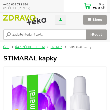
0
ks
+420 608 712 654
za
0 Kč
(Po-Čt 9-18,Pá 9-17)
Menu
Hledat
Úvod
ŘAZENÍ PODLE FIREM
ENERGY
STIMARAL kapky
STIMARAL kapky