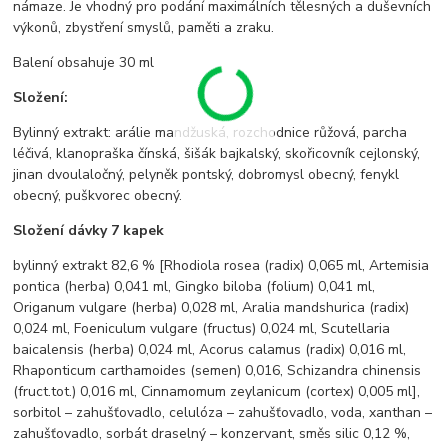
námaze. Je vhodný pro podání maximálních tělesných a duševních
výkonů, zbystření smyslů, paměti a zraku.
Balení obsahuje 30 ml
Složení:
Bylinný extrakt: arálie mandžuská, rozchodnice růžová, parcha
léčivá, klanopraška čínská, šišák bajkalský, skořicovník cejlonský,
jinan dvoulaločný, pelyněk pontský, dobromysl obecný, fenykl
obecný, puškvorec obecný.
Složení dávky 7 kapek
bylinný extrakt 82,6 % [Rhodiola rosea (radix) 0,065 ml, Artemisia
pontica (herba) 0,041 ml, Gingko biloba (folium) 0,041 ml,
Origanum vulgare (herba) 0,028 ml, Aralia mandshurica (radix)
0,024 ml, Foeniculum vulgare (fructus) 0,024 ml, Scutellaria
baicalensis (herba) 0,024 ml, Acorus calamus (radix) 0,016 ml,
Rhaponticum carthamoides (semen) 0,016, Schizandra chinensis
(fruct.tot.) 0,016 ml, Cinnamomum zeylanicum (cortex) 0,005 ml],
sorbitol – zahušťovadlo, celulóza – zahušťovadlo, voda, xanthan –
zahušťovadlo, sorbát draselný – konzervant, směs silic 0,12 %,