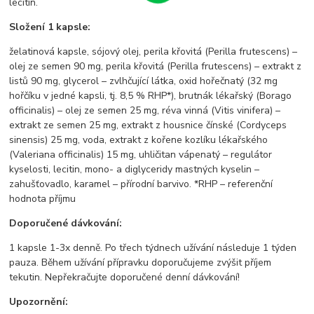
lecitin.
Složení 1 kapsle:
želatinová kapsle, sójový olej, perila křovitá (Perilla frutescens) –
olej ze semen 90 mg, perila křovitá (Perilla frutescens) – extrakt z
listů 90 mg, glycerol – zvlhčující látka, oxid hořečnatý (32 mg
hořčíku v jedné kapsli, tj. 8,5 % RHP*), brutnák lékařský (Borago
officinalis) – olej ze semen 25 mg, réva vinná (Vitis vinifera) –
extrakt ze semen 25 mg, extrakt z housnice čínské (Cordyceps
sinensis) 25 mg, voda, extrakt z kořene kozlíku lékařského
(Valeriana officinalis) 15 mg, uhličitan vápenatý – regulátor
kyselosti, lecitin, mono- a diglyceridy mastných kyselin –
zahušťovadlo, karamel – přírodní barvivo. *RHP – referenční
hodnota příjmu
Doporučené dávkování:
1 kapsle 1-3x denně. Po třech týdnech užívání následuje 1 týden
pauza. Během užívání přípravku doporučujeme zvýšit příjem
tekutin. Nepřekračujte doporučené denní dávkování!
Upozornění: