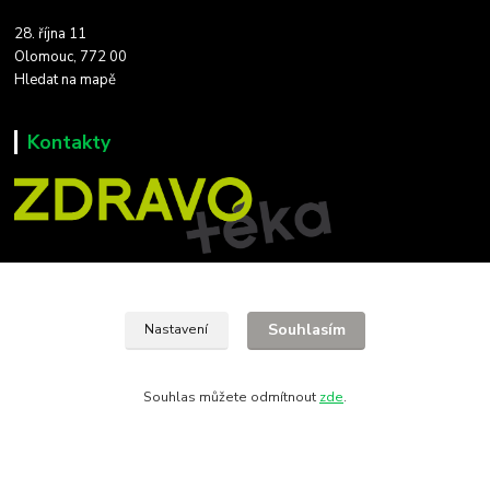
28. října 11
Olomouc, 772 00
Hledat na mapě
Kontakty
+420 608 712 654
(Po-Čt 9-18,Pá 9-17)
Souhlasím
Nastavení
zdravoteka@seznam.cz
Souhlas můžete odmítnout
zde
.