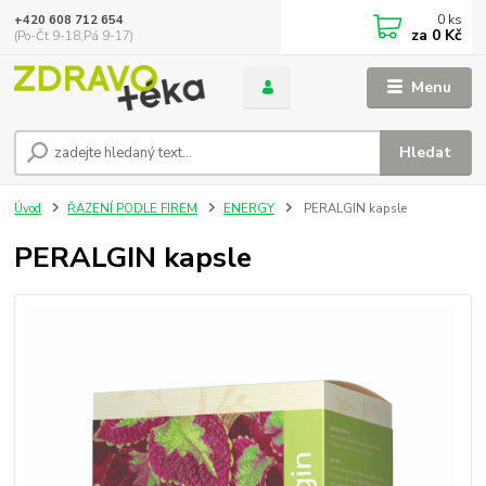
0
ks
+420 608 712 654
za
0 Kč
(Po-Čt 9-18,Pá 9-17)
Menu
Hledat
Úvod
ŘAZENÍ PODLE FIREM
ENERGY
PERALGIN kapsle
PERALGIN kapsle