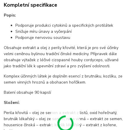
Kompletní specifikace
Popis:
Podporuje produkci cytokinů a specifických protilátek
Snižuje míru únavy a vyčerpání
Podporuje nervovou soustavu
Obsahuje extrakt a olej z perily křovité, která je pro své účinky
velmi ceněnou bylinou tradiční čínské medicíny. Přípravek dále
obsahuje výtažek z léčivé cizopasné houby cordyceps, užívané
jako tradiční lék k upevnění zdraví a pro zvýšení odolnosti.
Komplex účinných látek je doplněn esencí z brutnáku, kozlíku, ze
semen vinných hroznů a obohacen hořčíkem.
Balení obsahuje 90 kapslí
Složení:
Perila křovitá – olej ze semen a extrakt z listů, oxid hořečnatý,
brutnák lékařský – olej ze semen, réva vinná – extrakt ze semen,
housenice čínská – extrakt, kozlík lékařský – extrakt z kořene,