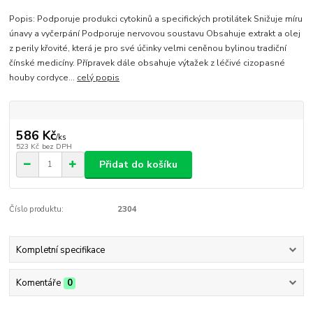
Popis: Podporuje produkci cytokinů a specifických protilátek Snižuje míru
únavy a vyčerpání Podporuje nervovou soustavu Obsahuje extrakt a olej
z perily křovité, která je pro své účinky velmi ceněnou bylinou tradiční
čínské medicíny. Přípravek dále obsahuje výtažek z léčivé cizopasné
houby cordyce...
celý popis
586 Kč
/
ks
523 Kč
bez DPH
Přidat do košíku
Číslo produktu:
2304
Kompletní specifikace
Komentáře
0