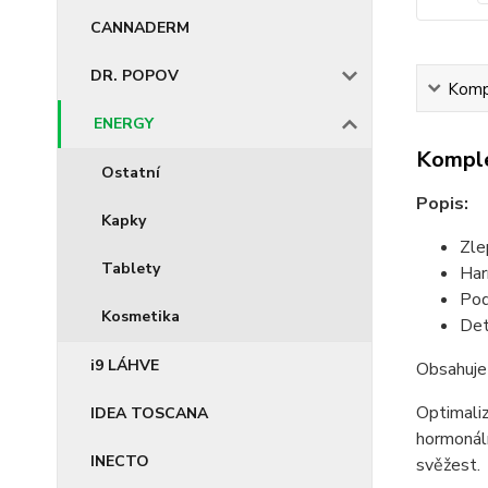
CANNADERM
DR. POPOV
Kompl
ENERGY
Komple
Ostatní
Popis:
Kapky
Zle
Tablety
Har
Pod
Kosmetika
Det
i9 LÁHVE
Obsahuje 
Optimaliz
IDEA TOSCANA
hormonáln
INECTO
svěžest.