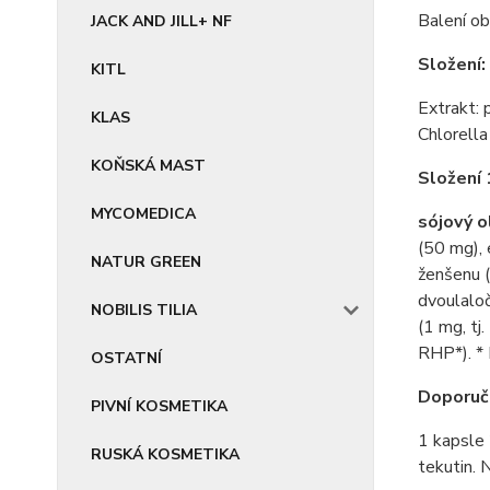
Balení ob
JACK AND JILL+ NF
Složení:
KITL
Extrakt: 
KLAS
Chlorella
KOŇSKÁ MAST
Složení 
MYCOMEDICA
sójový o
(50 mg), 
NATUR GREEN
ženšenu (
dvoulaloč
NOBILIS TILIA
(1 mg, tj
RHP*). * 
OSTATNÍ
Doporuč
PIVNÍ KOSMETIKA
1 kapsle 
RUSKÁ KOSMETIKA
tekutin. 