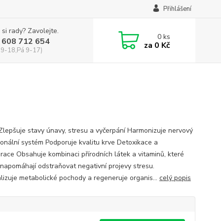
Přihlášení
 si rady? Zavolejte.
0
ks
 608 712 654
za
0 Kč
 9-18,Pá 9-17)
 Zlepšuje stavy únavy, stresu a vyčerpání Harmonizuje nervový
onální systém Podporuje kvalitu krve Detoxikace a
race Obsahuje kombinaci přírodních látek a vitaminů, které
 napomáhají odstraňovat negativní projevy stresu.
lizuje metabolické pochody a regeneruje organis...
celý popis