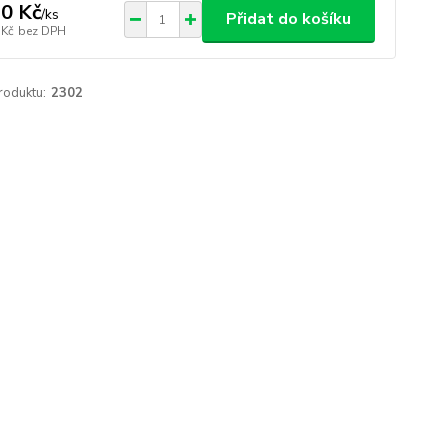
0 Kč
/
ks
Přidat do košíku
 Kč
bez DPH
roduktu:
2302