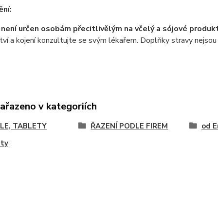
ní:
není určen osobám přecitlivělým na včelý a sójové produkt
ví a kojení konzultujte se svým lékařem. Doplňky stravy nejsou u
zařazeno v kategoriích
LE, TABLETY
ŘAZENÍ PODLE FIREM
od E
ety