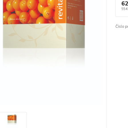
62
554
Číslo p