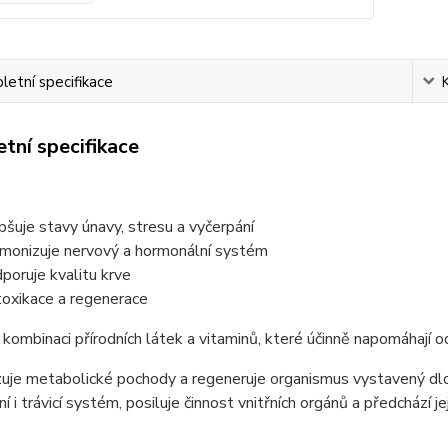
etní specifikace
tní specifikace
pšuje stavy únavy, stresu a vyčerpání
monizuje nervový a hormonální systém
poruje kvalitu krve
oxikace a regenerace
kombinaci přírodních látek a vitaminů, které účinně napomáhají o
uje metabolické pochody a regeneruje organismus vystavený dlo
í i trávicí systém, posiluje činnost vnitřních orgánů a předchází j