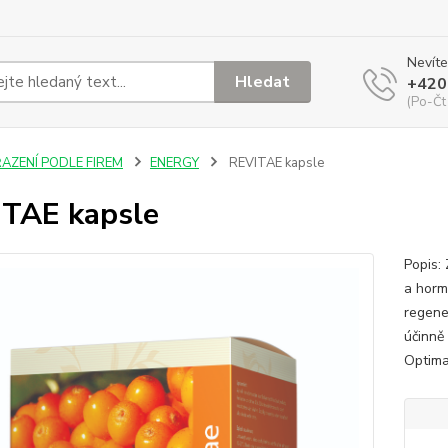
Nevíte
Hledat
+420
(Po-Čt
ŘAZENÍ PODLE FIREM
ENERGY
REVITAE kapsle
TAE kapsle
Popis:
a horm
regene
účinně
Optima