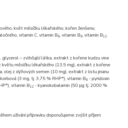
ákového, květ měsíčku lékařského, kořen ženšenu;
aločného, vitamin C, vitamin B
, vitamin B
, vitamin B
.
6
9
12
 glycerol – zvlhčující látka, extrakt z kořene kudzu vine
 z květu měsíčku lékařského (13,5 mg), extrakt z kořene
tka, olej z dýňových semen (10 mg), extrakt z listu jinanu
askorbová (3 mg, tj. 3,75 % RHP*), vitamin B
- pyridoxin
6
HP*), vitamin B
- kyanokobalamin (50 μg tj. 2000 %
12
Během užívání přípravku doporučujeme zvýšit příjem