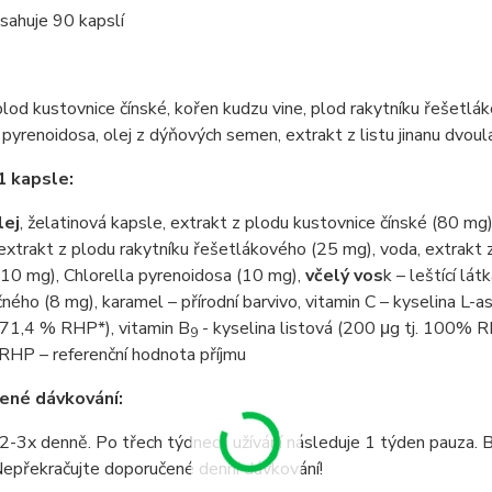
sahuje 90 kapslí
plod kustovnice čínské, kořen kudzu vine, plod rakytníku řešetl
 pyrenoidosa, olej z dýňových semen, extrakt z listu jinanu dvoul
1 kapsle:
lej
, želatinová kapsle, extrakt z plodu kustovnice čínské (80 mg),
extrakt z plodu rakytníku řešetlákového (25 mg), voda, extrakt
10 mg), Chlorella pyrenoidosa (10 mg),
včelý vos
k – leštící lá
ného (8 mg), karamel – přírodní barvivo, vitamin C – kyselina L-
. 71,4 % RHP*), vitamin B
- kyselina listová (200 μg tj. 100% R
9
RHP – referenční hodnota příjmu
ené dávkování:
2-3x denně. Po třech týdnech užívání následuje 1 týden pauza. 
Nepřekračujte doporučené denní dávkování!