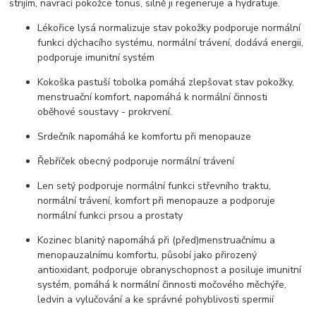
strijím, navrací pokožce tonus, silně ji regeneruje a hydratuje.
Lékořice lysá normalizuje stav pokožky podporuje normální
funkci dýchacího systému, normální trávení, dodává energii,
podporuje imunitní systém
Kokoška pastuší tobolka pomáhá zlepšovat stav pokožky,
menstruační komfort, napomáhá k normální činnosti
oběhové soustavy - prokrvení.
Srdečník napomáhá ke komfortu při menopauze
Řebříček obecný podporuje normální trávení
Len setý podporuje normální funkci střevního traktu,
normální trávení, komfort při menopauze a podporuje
normální funkci prsou a prostaty
Kozinec blanitý napomáhá při (před)menstruačnímu a
menopauzalnímu komfortu, působí jako přirozený
antioxidant, podporuje obranyschopnost a posiluje imunitní
systém, pomáhá k normální činnosti močového měchýře,
ledvin a vylučování a ke správné pohyblivosti spermií