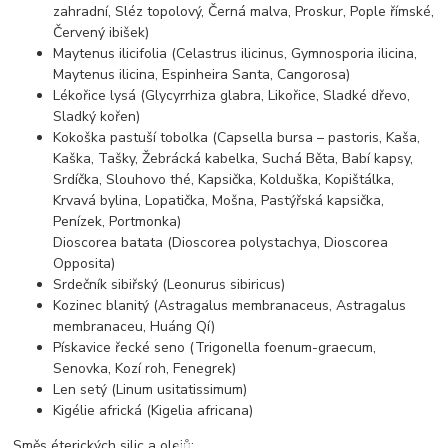
zahradní, Sléz topolový, Černá malva, Proskur, Pople římské,
Červený ibišek)
Maytenus ilicifolia (Celastrus ilicinus, Gymnosporia ilicina,
Maytenus ilicina, Espinheira Santa, Cangorosa)
Lékořice lysá (Glycyrrhiza glabra, Likořice, Sladké dřevo,
Sladký kořen)
Kokoška pastuší tobolka (Capsella bursa – pastoris, Kaša,
Kaška, Tašky, Žebrácká kabelka, Suchá Běta, Babí kapsy,
Srdíčka, Slouhovo thé, Kapsička, Kolduška, Kopištálka,
Krvavá bylina, Lopatička, Mošna, Pastýřská kapsička,
Penízek, Portmonka)
Dioscorea batata (Dioscorea polystachya, Dioscorea
Opposita)
Srdečník sibiřský (Leonurus sibiricus)
Kozinec blanitý (Astragalus membranaceus, Astragalus
membranaceu, Huáng Qí)
Pískavice řecké seno (Trigonella foenum-graecum,
Senovka, Kozí roh, Fenegrek)
Len setý (Linum usitatissimum)
Kigélie africká (Kigelia africana)
Směs éterických silic a olejů: