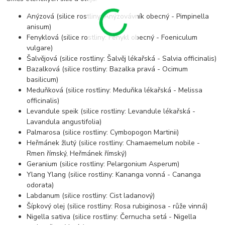
Anýzová (silice rostliny: Anýzovávník obecný - Pimpinella
anisum)
Fenyklová (silice rostliny: Fenykl obecný - Foeniculum
vulgare)
Šalvějová (silice rostliny: Šalvěj lékařská - Salvia officinalis)
Bazalková (silice rostliny: Bazalka pravá - Ocimum
basilicum)
Meduňková (silice rostliny: Meduňka lékařská - Melissa
officinalis)
Levandule speik (silice rostliny: Levandule lékařská -
Lavandula angustifolia)
Palmarosa (silice rostliny: Cymbopogon Martinii)
Heřmánek žlutý (silice rostliny: Chamaemelum nobile -
Rmen římský, Heřmánek římský)
Geranium (silice rostliny: Pelargonium Asperum)
Ylang Ylang (silice rostliny: Kananga vonná - Cananga
odorata)
Labdanum (silice rostliny: Cist ladanový)
Šípkový olej (silice rostliny: Rosa rubiginosa - růže vinná)
Nigella sativa (silice rostliny: Černucha setá - Nigella