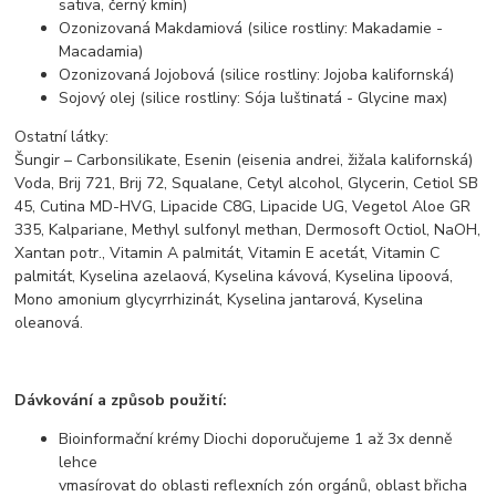
sativa, černý kmín)
Ozonizovaná Makdamiová (silice rostliny: Makadamie -
Macadamia)
Ozonizovaná Jojobová (silice rostliny: Jojoba kalifornská)
Sojový olej (silice rostliny: Sója luštinatá - Glycine max)
Ostatní látky:
Šungir – Carbonsilikate, Esenin (eisenia andrei, žižala kalifornská)
Voda, Brij 721, Brij 72, Squalane, Cetyl alcohol, Glycerin, Cetiol SB
45, Cutina MD-HVG, Lipacide C8G, Lipacide UG, Vegetol Aloe GR
335, Kalpariane, Methyl sulfonyl methan, Dermosoft Octiol, NaOH,
Xantan potr., Vitamin A palmitát, Vitamin E acetát, Vitamin C
palmitát, Kyselina azelaová, Kyselina kávová, Kyselina lipoová,
Mono amonium glycyrrhizinát, Kyselina jantarová, Kyselina
oleanová.
Dávkování a způsob použití:
Bioinformační krémy Diochi doporučujeme 1 až 3x denně
lehce
vmasírovat do oblasti reflexních zón orgánů, oblast břicha