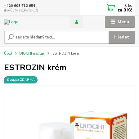
0
ks
+420 608 712 654
za
0 Kč
(Po-Čt 9-18,Pá 9-17)
Menu
Hledat
Úvod
DIOCHI náš tip
ESTROZIN krém
ESTROZIN krém
Doprava ZDARMA