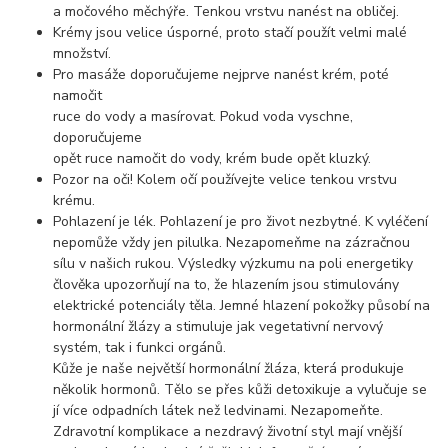
a močového měchýře. Tenkou vrstvu nanést na obličej.
Krémy jsou velice úsporné, proto stačí použít velmi malé
množství.
Pro masáže doporučujeme nejprve nanést krém, poté
namočit
ruce do vody a masírovat. Pokud voda vyschne,
doporučujeme
opět ruce namočit do vody, krém bude opět kluzký.
Pozor na oči! Kolem očí používejte velice tenkou vrstvu
krému.
Pohlazení je lék. Pohlazení je pro život nezbytné. K vyléčení
nepomůže vždy jen pilulka. Nezapomeňme na zázračnou
sílu v našich rukou. Výsledky výzkumu na poli energetiky
člověka upozorňují na to, že hlazením jsou stimulovány
elektrické potenciály těla. Jemné hlazení pokožky působí na
hormonální žlázy a stimuluje jak vegetativní nervový
systém, tak i funkci orgánů.
Kůže je naše největší hormonální žláza, která produkuje
několik hormonů. Tělo se přes kůži detoxikuje a vylučuje se
jí více odpadních látek než ledvinami. Nezapomeňte.
Zdravotní komplikace a nezdravý životní styl mají vnější