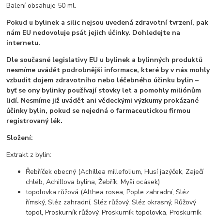
Balení obsahuje 50 ml.
Pokud u bylinek a silic nejsou uvedená zdravotní tvrzení, pak
nám EU nedovoluje psát jejich účinky. Dohledejte na
internetu.
Dle současné legislativy EU u bylinek a bylinných produktů
nesmíme uvádět podrobnější informace, které by v nás mohly
vzbudit dojem zdravotního nebo léčebného účinku bylin –
byť se ony bylinky používají stovky let a pomohly miliónům
lidí. Nesmíme již uvádět ani vědeckými výzkumy prokázané
účinky bylin, pokud se nejedná o farmaceutickou firmou
registrovaný lék.
Složení:
Extrakt z bylin:
Řebříček obecný (Achillea millefolium, Husí jazýček, Zaječí
chléb, Achillova bylina, Žebřík, Myší ocásek)
topolovka růžová (Althea rosea, Pople zahradní, Sléz
římský, Sléz zahradní, Sléz růžový, Sléz okrasný, Růžový
topol, Proskurník růžový, Proskurník topolovka, Proskurník