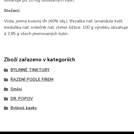
obsahuje po 20 mg obsažených bylin.
Složení:
Voda, jemný kvasný líh (40% obj.), třezalka nať, levandule květ,
meduňka nať, srdečník nať, chmel šištice. 100 g výrobku obsahuje
á 2,85 g všech jmenovaných bylin.
Zboží zařazeno v kategoriích
BYLINNÉ TINKTURY
ŘAZENÍ PODLE FIREM
Směsi
DR. POPOV
Bylinné kapky