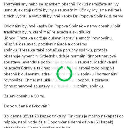
špatnými sny nebo se spánkem obecně. Pokud nemůžete ani vy
usnout, existují určité byliny s relaxačními účinky. My jsme některé
z nich vybrali a vytvořili bylinné kapky Dr. Popova Spánek & nervy.
Originální bylinné kapky Dr. Popova Spánek – nervy obsahují pět
tradičních bylin, které mají relaxační a zklidňující
účinky. Třezalka udržuje duševní zdraví a emoční rovnováhu,
přispívá k relaxaci, pozitivní náladě a dobrému
spánku. Třezalka také potlačuje poruchy spánku, protože
obsahuje hypericin. Srdečník udržuje normální činnost nervové
soustavy, levandule podporuje spánek a relaxaci. Meduňka má
relaxační účinky a tak napomáhá usínání. Kromě toho přispívá
obecně k duševnímu zdraví, dobré náladě, spánku i hormonální
rovnováze. Chmel má uklidňující účinky, podporuje zdravou
činnost nervové soustavy a přispívá k dobrému spánku.
Balení obsahuje 50 ml.
Doporučené dávkování:
3 x denně užívat 20 kapek tinktury. Tinkturu je možno nakapat i do
nápoje, např. vody, čaje. Doporučená denní dávka (60 kapek)