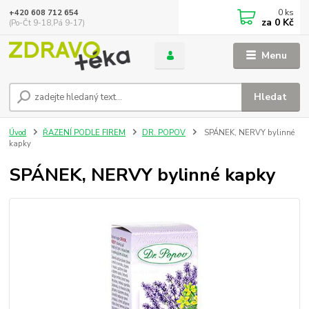
0
ks
+420 608 712 654
za
0 Kč
(Po-Čt 9-18,Pá 9-17)
Menu
Hledat
Úvod
ŘAZENÍ PODLE FIREM
DR. POPOV
SPÁNEK, NERVY bylinné
kapky
SPÁNEK, NERVY bylinné kapky