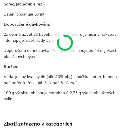
hořec, jablečník a řepík.
Balení obsahuje 50 ml.
Doporučené dávkování:
2x denně užívat 20 kapek tinktury. Tinkturu je možno nakapat
i do nápoje, např. vody, čaje.
Doporučená denní dávka (40 kapek) obsahuje po 44 mg všech
obsažených bylin.
Složení:
Voda, jemný kvasný líh (alk. 40% obj.), andělika kořen, benedikt
nať, hořec kořen, jablečník nať, řepík nať.
100 g výrobku obsahuje extrakt a á 2,75 g všech obsažených
bylin.
Zboží zařazeno v kategoriích