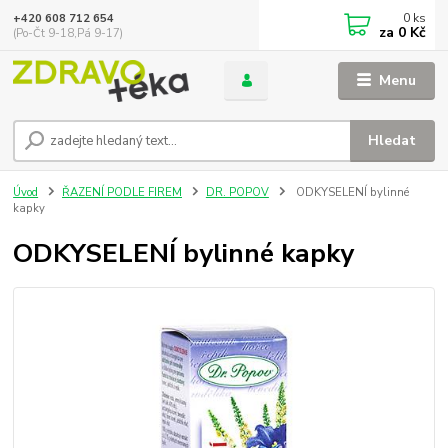
0
ks
+420 608 712 654
za
0 Kč
(Po-Čt 9-18,Pá 9-17)
Menu
Hledat
Úvod
ŘAZENÍ PODLE FIREM
DR. POPOV
ODKYSELENÍ bylinné
kapky
ODKYSELENÍ bylinné kapky