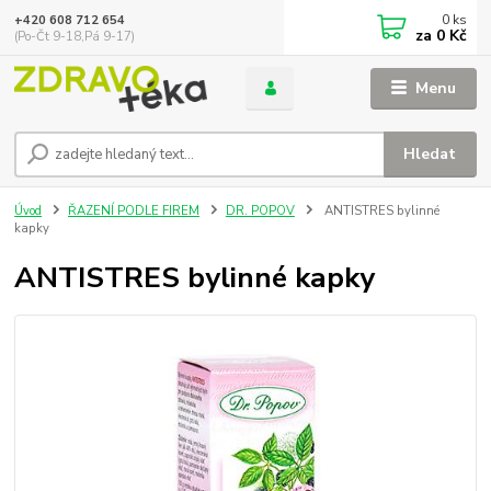
0
ks
+420 608 712 654
za
0 Kč
(Po-Čt 9-18,Pá 9-17)
Menu
Hledat
Úvod
ŘAZENÍ PODLE FIREM
DR. POPOV
ANTISTRES bylinné
kapky
ANTISTRES bylinné kapky