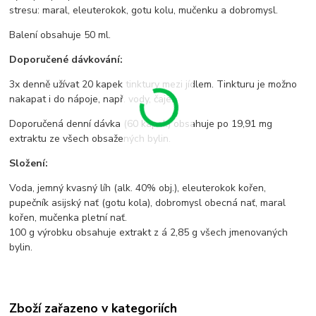
stresu: maral, eleuterokok, gotu kolu, mučenku a dobromysl.
Balení obsahuje 50 ml.
Doporučené dávkování:
3x denně užívat 20 kapek tinktury mezi jídlem. Tinkturu je možno
nakapat i do nápoje, např. vody, čaje.
Doporučená denní dávka (60 kapek) obsahuje po 19,91 mg
extraktu ze všech obsažených bylin.
Složení:
Voda, jemný kvasný líh (alk. 40% obj.), eleuterokok kořen,
pupečník asijský nať (gotu kola), dobromysl obecná nať, maral
kořen, mučenka pletní nať.
100 g výrobku obsahuje extrakt z á 2,85 g všech jmenovaných
bylin.
Zboží zařazeno v kategoriích