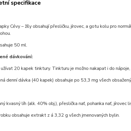
tní specifikace
apky Cévy – žíly obsahují přesličku, jírovec, a gotu kolu pro norm
nohou.
sahuje 50 ml.
ené dávkování:
užívat 20 kapek tinktury. Tinkturu je možno nakapat i do nápoje, n
ná denní dávka (40 kapek) obsahuje po 53,3 mg všech obsaženýc
ý kvasný líh (alk. 40% obj.), přeslička nať, pohanka nať, jírovec lis
obku obsahuje extrakt z á 3,32 g všech jmenovaných bylin.