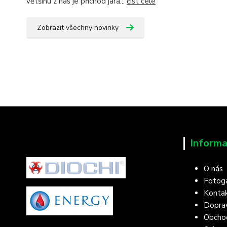
většinu z nás je příchod jara...
číst celé
Zobrazit všechny novinky
Informa
O nás
Fotoga
Konta
Doprav
Obcho