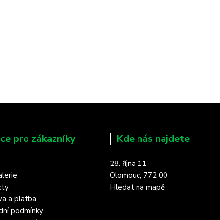
ce pro zákazníky
Kde nás najdete
28. října 11
lerie
Olomouc, 772 00
kty
Hledat na mapě
a a platba
dní podmínky