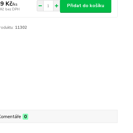
9 Kč
/
ks
Přidat do košíku
 Kč
bez DPH
roduktu:
11302
Komentáře
0