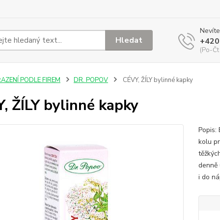
Nevíte
Hledat
+420
(Po-Čt
ŘAZENÍ PODLE FIREM
DR. POPOV
CÉVY, ŽÍLY bylinné kapky
, ŽÍLY bylinné kapky
Popis: 
kolu p
těžkýc
denně 
i do ná