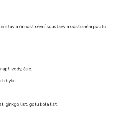
ální stav a činnost cévní soustavy a odstranění pocitu
apř. vody, čaje.
h bylin.
t, ginkgo list, gotu kola list.