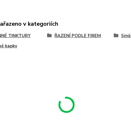
zařazeno v kategoriích
NNÉ TINKTURY
ŘAZENÍ PODLE FIREM
Smě
né kapky