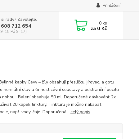
Přihlášení
 si rady? Zavolejte.
0
ks
 608 712 654
za
0 Kč
 9-18,Pá 9-17)
Bylinné kapky Cévy – žíly obsahují přesličku, jírovec, a gotu
ro normální stav a činnost cévní soustavy a odstranění pocitu
h nohou. Balení obsahuje 50 ml. Doporučené dávkování: 2x
užívat 20 kapek tinktury. Tinkturu je možno nakapat
poje, např. vody, čaje. Doporučená...
celý popis