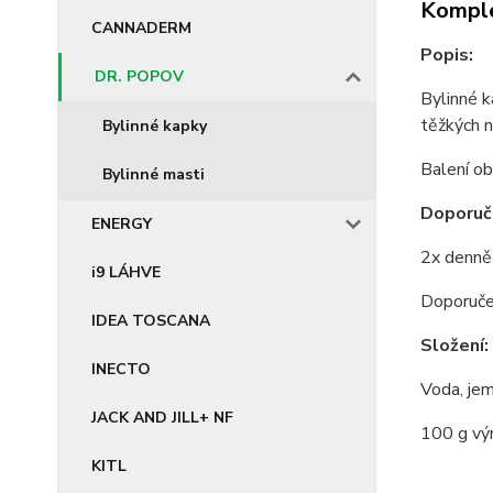
Komple
CANNADERM
Popis:
DR. POPOV
Bylinné k
těžkých 
Bylinné kapky
Balení ob
Bylinné masti
Doporuč
ENERGY
2x denně 
i9 LÁHVE
Doporuče
IDEA TOSCANA
Složení:
INECTO
Voda, jemn
JACK AND JILL+ NF
100 g výr
KITL