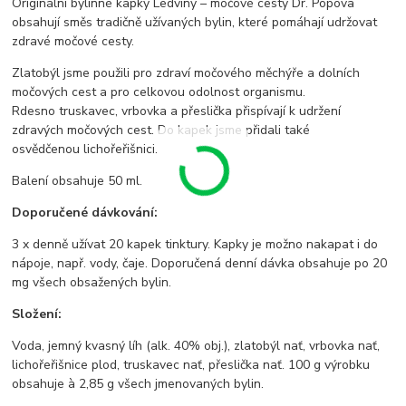
Originální bylinné kapky Ledviny – močové cesty Dr. Popova
obsahují směs tradičně užívaných bylin, které pomáhají udržovat
zdravé močové cesty.
Zlatobýl jsme použili pro zdraví močového měchýře a dolních
močových cest a pro celkovou odolnost organismu.
Rdesno truskavec, vrbovka a přeslička přispívají k udržení
zdravých močových cest. Do kapek jsme přidali také
osvědčenou lichořeřišnici.
Balení obsahuje 50 ml.
Doporučené dávkování:
3 x denně užívat 20 kapek tinktury. Kapky je možno nakapat i do
nápoje, např. vody, čaje. Doporučená denní dávka obsahuje po 20
mg všech obsažených bylin.
Složení:
Voda, jemný kvasný líh (alk. 40% obj.), zlatobýl nať, vrbovka nať,
lichořeřišnice plod, truskavec nať, přeslička nať. 100 g výrobku
obsahuje à 2,85 g všech jmenovaných bylin.