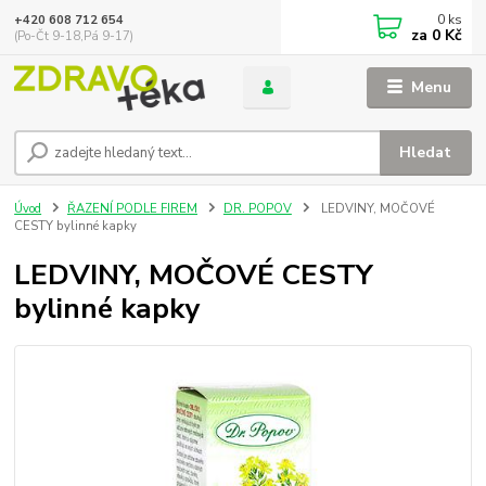
0
ks
+420 608 712 654
za
0 Kč
(Po-Čt 9-18,Pá 9-17)
Menu
Hledat
Úvod
ŘAZENÍ PODLE FIREM
DR. POPOV
LEDVINY, MOČOVÉ
CESTY bylinné kapky
LEDVINY, MOČOVÉ CESTY
bylinné kapky