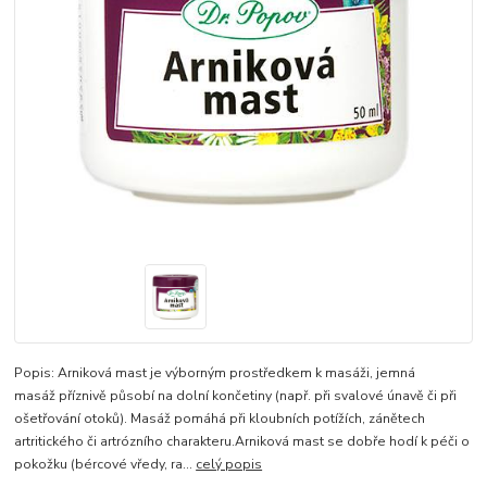
Popis: Arniková mast je výborným prostředkem k masáži, jemná
masáž příznivě působí na dolní končetiny (např. při svalové únavě či při
ošetřování otoků). Masáž pomáhá při kloubních potížích, zánětech
artritického či artrózního charakteru.Arniková mast se dobře hodí k péči o
pokožku (bércové vředy, ra...
celý popis