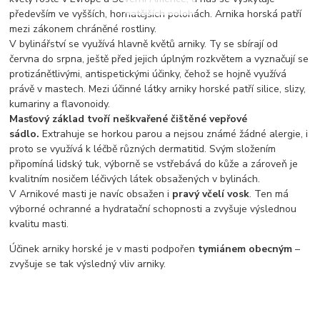
především ve vyšších, hornatějších polohách. Arnika horská patří
mezi zákonem chráněné rostliny.
V bylinářství se využívá hlavně květů arniky. Ty se sbírají od
června do srpna, ještě před jejich úplným rozkvětem a vyznačují se
protizánětlivými, antispetickými účinky, čehož se hojně využívá
právě v mastech. Mezi účinné látky arniky horské patří silice, slizy,
kumariny a flavonoidy.
Masťový základ tvoří neškvařené čištěné vepřové
sádlo.
Extrahuje se horkou parou a nejsou známé žádné alergie, i
proto se využívá k léčbě různých dermatitid. Svým složením
připomíná lidský tuk, výborně se vstřebává do kůže a zároveň je
kvalitním nosičem léčivých látek obsažených v bylinách.
V Arnikové masti je navíc obsažen i
pravý včelí vosk
. Ten má
výborné ochranné a hydratační schopnosti a zvyšuje výslednou
kvalitu masti.
Účinek arniky horské je v masti podpořen
tymiánem obecným
–
zvyšuje se tak výsledný vliv arniky.