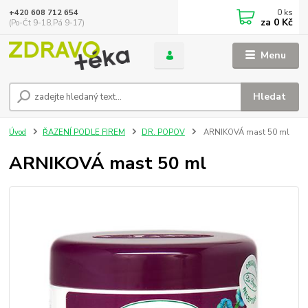
0
ks
+420 608 712 654
za
0 Kč
(Po-Čt 9-18,Pá 9-17)
Menu
Hledat
Úvod
ŘAZENÍ PODLE FIREM
DR. POPOV
ARNIKOVÁ mast 50 ml
ARNIKOVÁ mast 50 ml