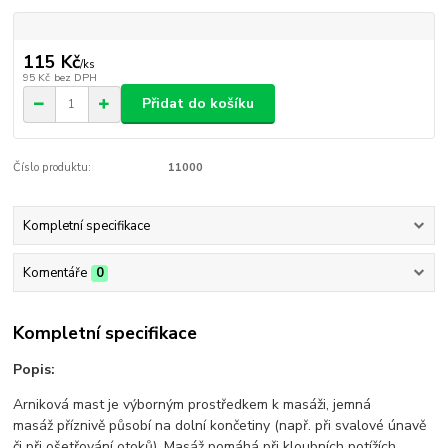
115 Kč
/
ks
95 Kč
bez DPH
Přidat do košíku
Číslo produktu:
11000
Kompletní specifikace
Komentáře
0
Kompletní specifikace
Popis:
Arniková mast je výborným prostředkem k masáži, jemná
masáž příznivě působí na dolní končetiny (např. při svalové únavě
či při ošetřování otoků). Masáž pomáhá při kloubních potížích,