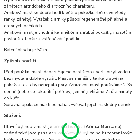
zánětech artritického či artrózního charakteru.
Arniková mast se dobře hodí k péči o pokožku (bércové vředy,
ranky, záněty). Výtažek z arniky působí regeneračně při akné a
drobných oděrkách.
Arniková mast je vhodná ke změkčení zhrublé pokožky, mozolů a
poslouží k lepšímu vstřebávání podlitin.
Balení obsahuje 50 ml
Způsob použití:
Před použitím masti doporučujeme postiženou partii omýt vodou
bez mýdla a dobře vysušit. Mast se nanáší v tenké vrstvě na
pokožku tak, aby neucpala póry. Arnikovou mast používáme 2-3x
denně (nebo dle aktuální potřeby), jemně ji vtíráme 2 až 3 minuty
do kůže.
Správná aplikace masti pomáhá zvyšovat jejich následný účinek.
Složení:
Hlavní bylinou v masti je
arnika horská (Arnica Montana)
,
známá také jako
prha arnika
. Vytrvalá bylina se žlutooranžovými
květy roste v Evropě a Severní Americe, u nás se vyskytuje