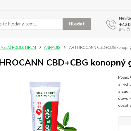
Nevíte
Hledat
+420
(Po-Čt
ŘAZENÍ PODLE FIREM
ANNABIS
ARTHROCANN CBD+CBG konopný ge
HROCANN CBD+CBG konopný gel
Popis: 
a rychl
a zad.
úlevu 
obsahe