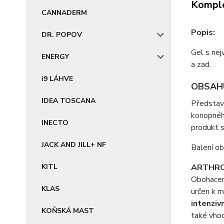
Komple
CANNADERM
Popis:
DR. POPOV
Gel s nej
ENERGY
a zad.
i9 LÁHVE
OBSAHU
IDEA TOSCANA
Představ
konopného
INECTO
produkt s
JACK AND JILL+ NF
Balení ob
ARTHR
KITL
Obohacení
KLAS
určen k m
intenziv
KOŇSKÁ MAST
také vhod