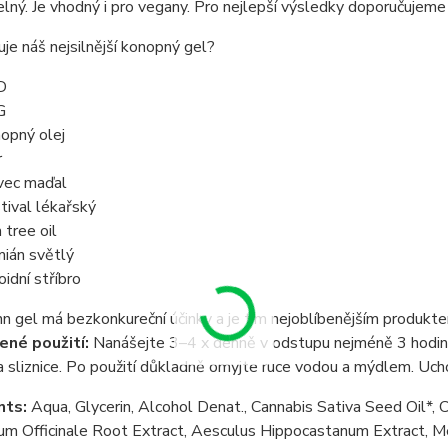
lný. Je vhodný i pro vegany. Pro nejlepší výsledky doporučujeme
je náš nejsilnější konopný gel?
D
G
opný olej
r
ovec maďal
tival lékařský
 tree oil
ián světlý
oidní stříbro
n gel má bezkonkureční účinky a je tím nejoblíbenějším produkt
né použití:
Nanášejte 3–4 x denně v odstupu nejméně 3 hodin. 
 sliznice. Po použití důkladně omyjte ruce vodou a mýdlem. Uch
nts:
Aqua, Glycerin, Alcohol Denat., Cannabis Sativa Seed Oil*,
m Officinale Root Extract, Aesculus Hippocastanum Extract, Me