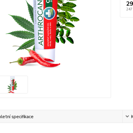
29
247
etní specifikace