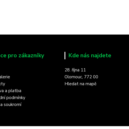
ce pro zákazníky
Kde nás najdete
28. října 11
lerie
Olomouc, 772 00
kty
Hledat na mapě
a a platba
dní podmínky
a soukromí