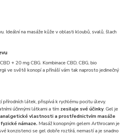
vu. Ideální na masáže kůže v oblasti kloubů, svalů, šlach
evu
g CBD + 20 mg CBG. Kombinace CBD, CBG, bio
ergii ve světě konopí a přínáší vám tak naprosto jedinečný
přírodních látek, přispívá k rychlému pocitu úlevy.
atními účinnými látkami a tím
zesiluje své účinky
. Gel je
analgetické vlastnosti a prostřednictvím masáže
i fyzické námaze.
Masáž konopným gelem Arthrocann je
vé konzistenci se gel dobře roztírá, nemastí a je snadno