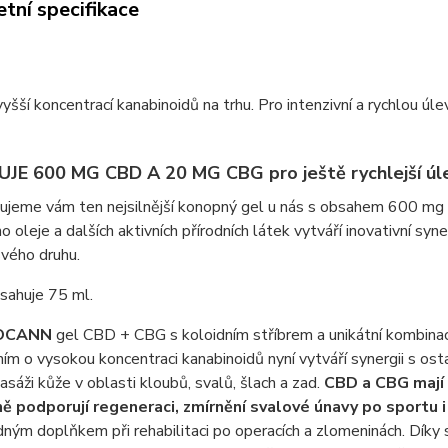
tní specifikace
vyšší koncentrací kanabinoidů na trhu. Pro intenzivní a rychlou úle
JE 600 MG CBD A 20 MG CBG pro ještě rychlejší úl
ujeme vám ten nejsilnější konopný gel u nás s obsahem 600 m
 oleje a dalších aktivních přírodních látek vytváří inovativní syn
vého druhu.
sahuje 75 ml.
OCANN
gel CBD + CBG s koloidním stříbrem a unikátní kombinací 
m o vysokou koncentraci kanabinoidů nyní vytváří synergii s ost
asáži kůže v oblasti kloubů, svalů, šlach a zad.
CBD a CBG mají 
ně podporují regeneraci, zmírnění svalové únavy po sportu 
ným doplňkem při rehabilitaci po operacích a zlomeninách. Díky s