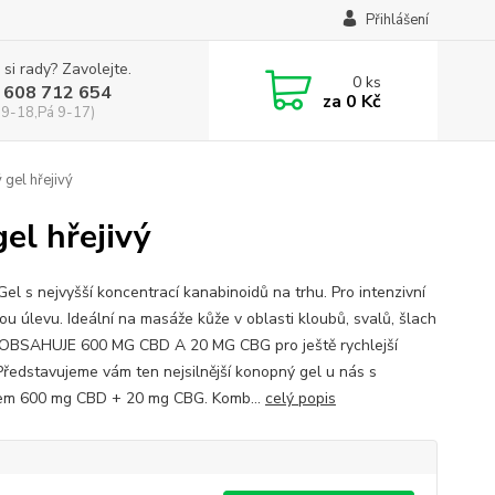
Přihlášení
 si rady? Zavolejte.
0
ks
 608 712 654
za
0 Kč
 9-18,Pá 9-17)
l hřejivý
 hřejivý
Gel s nejvyšší koncentrací kanabinoidů na trhu. Pro intenzivní
ou úlevu. Ideální na masáže kůže v oblasti kloubů, svalů, šlach
 OBSAHUJE 600 MG CBD A 20 MG CBG pro ještě rychlejší
Představujeme vám ten nejsilnější konopný gel u nás s
m 600 mg CBD + 20 mg CBG. Komb...
celý popis