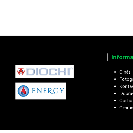
Informa
O nás
Fotoga
Konta
Doprav
Obcho
Ochran