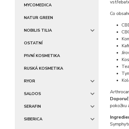
vstřebate
MYCOMEDICA
Co obsahu
NATUR GREEN
CB
NOBILIS TILIA
CB
Kon
OSTATNÍ
Kaf
Jír
PIVNÍ KOSMETIKA
Kos
Tea
RUSKÁ KOSMETIKA
Tym
Kol
RYOR
Arthrocan
SALOOS
Doporuče
pokožku a
SERAFIN
Ingredie
SIBERICA
Symphytu