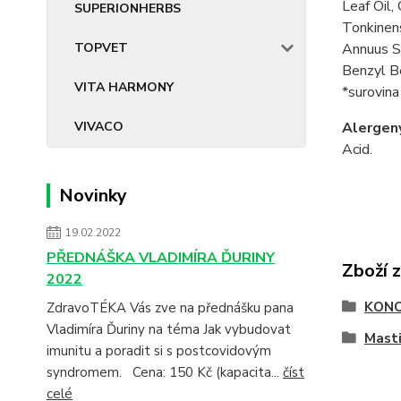
Leaf Oil,
SUPERIONHERBS
Tonkinens
Annuus Se
TOPVET
Benzyl Be
VITA HARMONY
*surovin
Alergen
VIVACO
Acid.
Novinky
19.02.2022
PŘEDNÁŠKA VLADIMÍRA ĎURINY
Zboží 
2022
KONO
ZdravoTÉKA Vás zve na přednášku pana
Vladimíra Ďuriny na téma Jak vybudovat
Masti
imunitu a poradit si s postcovidovým
syndromem. Cena: 150 Kč (kapacita...
číst
celé