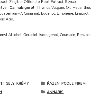
act, Zingiber Officinale Root Extract, Styrax
ilver,
Cannabigerol,
Thymus Vulgaris Oil, Helianthus
uaternium-7; Cinnamal, Eugenol, Limonene, Linalool,
ic Acid.
myl Alcohol, Geraniol, Isoeugenol, Coumarin, Benzoic
I, GELY, KRÉMY
ŘAZENÍ PODLE FIREM
i
ANNABIS