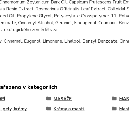
 Cinnamomum Zeylanicum Bark Oil, Capsicum Frutescens Fruit Extr
is Resin Extract, Rosmarinus Officinalis Leaf Extract, Colloidal S
ed Oil, Propylene Glycol, Polyacrylate Crosspolymer-11; Polyq
nzoate, Cinnamyl Alcohol, Geraniol, Isoeugenol, Coumarin, Benzo
a z ekologického zemědělství
y:
Cinnamal, Eugenol, Limonene, Linalool, Benzyl Benzoate, Cinna
zařazeno v kategoriích
PÍ
MASÁŽE
MAST
, gely, krémy
Krémy a masti
Mast