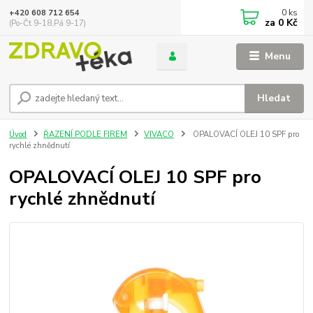
0
ks
+420 608 712 654
za
0 Kč
(Po-Čt 9-18,Pá 9-17)
Menu
Hledat
Úvod
ŘAZENÍ PODLE FIREM
VIVACO
OPALOVACÍ OLEJ 10 SPF pro
rychlé zhnědnutí
OPALOVACÍ OLEJ 10 SPF pro
rychlé zhnědnutí