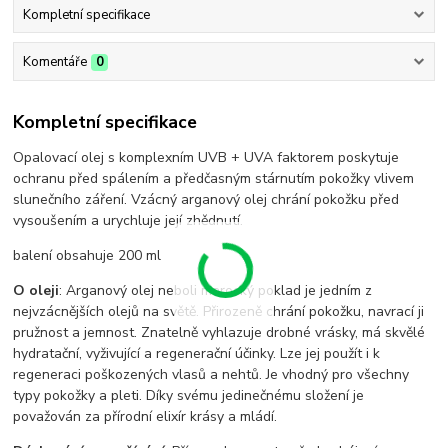
Kompletní specifikace
Komentáře
0
Kompletní specifikace
Opalovací olej s komplexním UVB + UVA faktorem poskytuje
ochranu před spálením a předčasným stárnutím pokožky vlivem
slunečního záření. Vzácný arganový olej chrání pokožku před
vysoušením a urychluje její zhědnutí.
balení obsahuje 200 ml
O oleji
: Arganový olej neboli marocký poklad je jedním z
nejvzácnějších olejů na světě. Přirozeně chrání pokožku, navrací ji
pružnost a jemnost. Znatelně vyhlazuje drobné vrásky, má skvělé
hydratační, vyživující a regenerační účinky. Lze jej použít i k
regeneraci poškozených vlasů a nehtů. Je vhodný pro všechny
typy pokožky a pleti. Díky svému jedinečnému složení je
považován za přírodní elixír krásy a mládí.