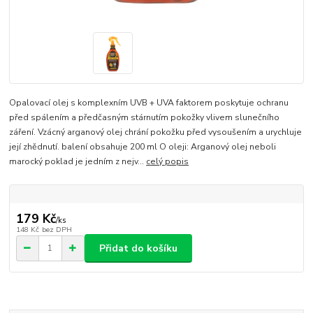
Opalovací olej s komplexním UVB + UVA faktorem poskytuje ochranu
před spálením a předčasným stárnutím pokožky vlivem slunečního
záření. Vzácný arganový olej chrání pokožku před vysoušením a urychluje
její zhědnutí. balení obsahuje 200 ml O oleji: Arganový olej neboli
marocký poklad je jedním z nejv...
celý popis
179 Kč
/
ks
148 Kč
bez DPH
Přidat do košíku