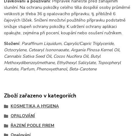
Dávkování a používání
: Přípravek naneste před zahájením
slunění. Na ochranu pokožky celého těla dospělé osoby průměrné
velikosti je třeba 36 g opalovacího přípravku, tj. přibližně 6
čajových lžiček. Snížení množství použitého přípravku podstatně
snižuje stupeň ochrany pokožky. K udržení ochrany aplikaci
opakujte, zejména při pocení, koupání nebo osušení ručníkem.
Složení
:
Paraffinum Liquidum, Caprylic/Capric Triglyceride,
Octocrylene, Cetearyl Isononaoate, Argania Pinosa Kernel Oil,
Cannabis Sativa Seed Oil, Cocos Nucifera Oil, Butyl
Methoxydibenzoylmethane, Ethylhexyl Salicylate, Topocpheryl
Acetate, Parfum, Phenoxyethanol, Beta-Carotene
Zboží zařazeno v kategoriích
KOSMETIKA A HYGIENA
OPALOVÁNÍ
ŘAZENÍ PODLE FIREM
Opalování