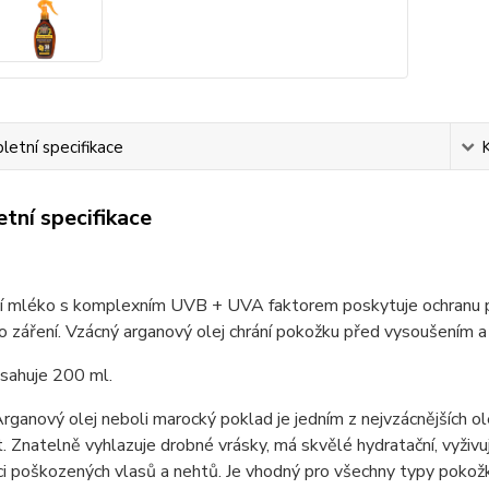
etní specifikace
tní specifikace
í mléko s komplexním UVB + UVA faktorem poskytuje ochranu p
o záření. Vzácný arganový olej chrání pokožku před vysoušením a u
bsahuje 200 ml.
Arganový olej neboli marocký poklad je jedním z nejvzácnějších ole
. Znatelně vyhlazuje drobné vrásky, má skvělé hydratační, vyživujíc
i poškozených vlasů a nehtů. Je vhodný pro všechny typy pokožk