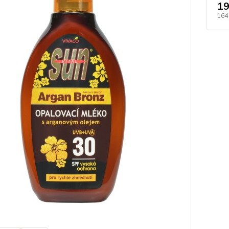
19
164