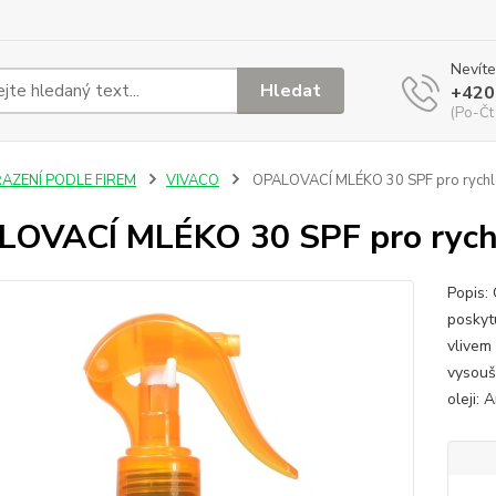
Nevíte
Hledat
+420
(Po-Čt
ŘAZENÍ PODLE FIREM
VIVACO
OPALOVACÍ MLÉKO 30 SPF pro rychlé
OVACÍ MLÉKO 30 SPF pro rych
Popis:
poskyt
vlivem
vysouš
oleji: 