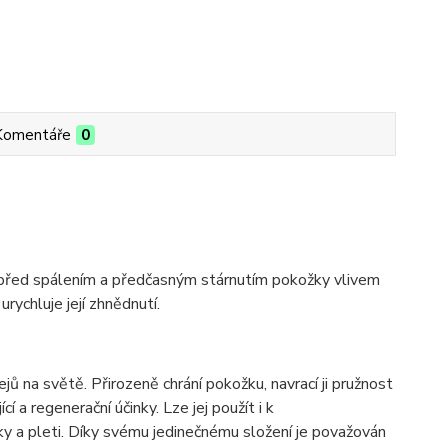
Komentáře
0
řed spálením a předčasným stárnutím pokožky vlivem
rychluje její zhnědnutí.
jů na světě. Přirozeně chrání pokožku, navrací ji pružnost
í a regenerační účinky. Lze jej použít i k
y a pleti. Díky svému jedinečnému složení je považován