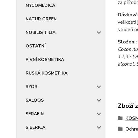
za přírodn
MYCOMEDICA
Dávkován
NATUR GREEN
velikosti
stupeň oc
NOBILIS TILIA
Složení:
OSTATNÍ
Cocos nuc
12, Cetyl
PIVNÍ KOSMETIKA
alcohol,
RUSKÁ KOSMETIKA
RYOR
SALOOS
Zboží 
SERAFIN
KOSM
SIBERICA
Ochr