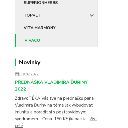
SUPERIONHERBS
TOPVET
VITA HARMONY
VIVACO
Novinky
19.02.2022
PŘEDNÁŠKA VLADIMÍRA ĎURINY
2022
ZdravoTÉKA Vás zve na přednášku pana
Vladimíra Ďuriny na téma Jak vybudovat
imunitu a poradit si s postcovidovým
syndromem. Cena: 150 Kč (kapacita...
číst
celé