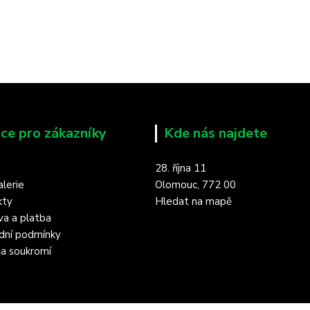
ce pro zákazníky
Kde nás najdete
28. října 11
lerie
Olomouc, 772 00
kty
Hledat na mapě
a a platba
dní podmínky
a soukromí