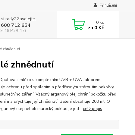
Přihlášení
 si rady? Zavolejte.
0
ks
 608 712 654
za
0 Kč
 9-18,Pá 9-17)
 zhnědnutí
lé zhnědnutí
 Opalovací mléko s komplexním UVB + UVA faktorem
uje ochranu před spálením a předčasným stárnutím pokožky
 slunečního záření. Vzácný arganový olej chrání pokožku před
ením a urychluje její zhnědnutí. Balení obsahuje 200 ml. O
Arganový olej neboli marocký poklad je jed...
celý popis