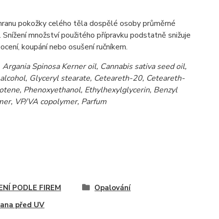
ochranu pokožky celého těla dospělé osoby průměrné
ek. Snížení množství použitého přípravku podstatně snižuje
pocení, koupání nebo osušení ručníkem.
 Argania Spinosa Kerner oil, Cannabis sativa seed oil,
alcohol, Glyceryl stearate, Ceteareth-20, Ceteareth-
rotene, Phenoxyethanol, Ethylhexylglycerin, Benzyl
omer, VP/VA copolymer, Parfum
ENÍ PODLE FIREM
Opalování
ana před UV