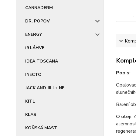
CANNADERM
DR. POPOV
ENERGY
Kompl
i9 LÁHVE
Komple
IDEA TOSCANA
Popis:
INECTO
Opalovac
JACK AND JILL+ NF
slunečníh
KITL
Balení o
KLAS
O oleji
: 
a jemnost
KOŇSKÁ MAST
regenerac