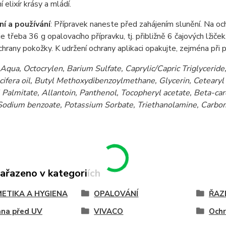
í elixír krásy a mládí.
í a používání
: Přípravek naneste před zahájením slunění. Na 
 je třeba 36 g opalovacího přípravku, tj. přibližně 6 čajových lžič
hrany pokožky. K udržení ochrany aplikaci opakujte, zejména při 
Aqua, Octocrylen, Barium Sulfate, Caprylic/Capric Triglyceride,
ifera oil, Butyl Methoxydibenzoylmethane, Glycerin, Cetearyl 
 Palmitate, Allantoin, Panthenol, Tocopheryl acetate, Beta-ca
 Sodium benzoate, Potassium Sorbate, Triethanolamine, Carb
zařazeno v kategoriích
ETIKA A HYGIENA
OPALOVÁNÍ
ŘAZ
ana před UV
VIVACO
Ochr