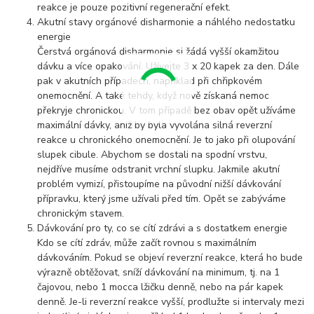
reakce je pouze pozitivní regenerační efekt.
Akutní stavy orgánové disharmonie a náhlého nedostatku
energie
Čerstvá orgánová disharmonie si žádá vyšší okamžitou
dávku a více opakování. Užívejte 3 x 20 kapek za den. Dále
pak v akutních případech, například při chřipkovém
onemocnění. A také tehdy, když nově získaná nemoc
překryje chronickou. V tom případě bez obav opět užíváme
maximální dávky, aniž by byla vyvolána silná reverzní
reakce u chronického onemocnění. Je to jako při olupování
slupek cibule. Abychom se dostali na spodní vrstvu,
nejdříve musíme odstranit vrchní slupku. Jakmile akutní
problém vymizí, přistoupíme na původní nižší dávkování
přípravku, který jsme užívali před tím. Opět se zabýváme
chronickým stavem.
Dávkování pro ty, co se cítí zdrávi a s dostatkem energie
Kdo se cítí zdráv, může začít rovnou s maximálním
dávkováním. Pokud se objeví reverzní reakce, která ho bude
výrazně obtěžovat, sníží dávkování na minimum, tj. na 1
čajovou, nebo 1 mocca lžičku denně, nebo na pár kapek
denně. Je-li reverzní reakce vyšší, prodlužte si intervaly mezi