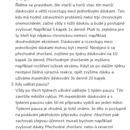
Řídíme se pravidlem, čím starší a horší stav, tím menší
dávkování a větší rozestupy mezi jednotlivými dávkami. Ten,
kdo má hodně zdravotních problémů nebo trpí chronickým
onemocněním, začne vždy s nižší dávkou a bude ji postupně
zvyšovat. Například 5 kapek 1x denně. Platí to zejména pro
ty, kteří trpí nějakou chronickou nemocí, například
dlouhodobým ekzémem. Dávkování a rozestupy mezi
jednotlivými dávkami mohou být i menší. Neobjeví-li se
přechodné zhoršení, zvýšíme po týdnu dávkování na 10
kapek 2x denně. Přechodným zhoršením je myšleno
například rozšíření ložisek ekzému. Když se po dalším týdnu
neobjeví žádná výrazná reakce, opět zvýšíme dávku a
užíváme maximální dávkování 3x denně 20 kapek.
Kdy udělat pauzu?
Vždy po třech týdnech užívání udělejte 1 týden pauzu. Tím
završíte měsíční cyklus. Při maximálním dávkování a s
týdenní pauzou vám 50 ml přípravku vydrží asi jeden měsíc.
Týdenní pauza je vhodná, je totiž známo, že tělo si postupně
na podávání jakéhokoliv přípravku zvykne. Abychom pak
zachovali stejnou účinnost, museli bychom například
zvyšovat dávky. Přechodné zhoršení, nebo-li reverzní