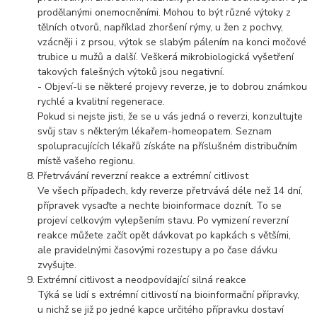
prodělanými onemocněními. Mohou to být různé výtoky z
tělních otvorů, například zhoršení rýmy, u žen z pochvy,
vzácněji i z prsou, výtok se slabým pálením na konci močové
trubice u mužů a další. Veškerá mikrobiologická vyšetření
takových falešných výtoků jsou negativní.
- Objeví-li se některé projevy reverze, je to dobrou známkou
rychlé a kvalitní regenerace.
Pokud si nejste jisti, že se u vás jedná o reverzi, konzultujte
svůj stav s některým lékařem-homeopatem. Seznam
spolupracujících lékařů získáte na příslušném distribučním
místě vašeho regionu.
Přetrvávání reverzní reakce a extrémní citlivost
Ve všech případech, kdy reverze přetrvává déle než 14 dní,
přípravek vysaďte a nechte bioinformace doznít. To se
projeví celkovým vylepšením stavu. Po vymizení reverzní
reakce můžete začít opět dávkovat po kapkách s většími,
ale pravidelnými časovými rozestupy a po čase dávku
zvyšujte.
Extrémní citlivost a neodpovídající silná reakce
Týká se lidí s extrémní citlivostí na bioinformační přípravky,
u nichž se již po jedné kapce určitého přípravku dostaví