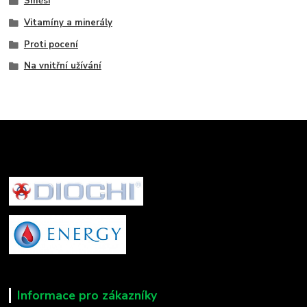
Směsi
Vitamíny a minerály
Proti pocení
Na vnitřní užívání
Informace pro zákazníky