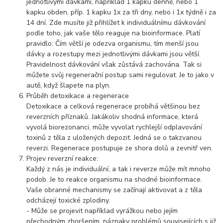
jednotlivými dávkami, například 1 kapku denně, nebo 1
kapku obden, příp. 1 kapku 1x za tři dny, nebo i 1x týdně i za
14 dní. Zde musíte již přihlížet k individuálnímu dávkování
podle toho, jak vaše tělo reaguje na bioinformace. Platí
pravidlo: Čím větší je odezva organismu, tím menší jsou
dávky a rozestupy mezi jednotlivými dávkami jsou větší.
Pravidelnost dávkování však zůstává zachována. Tak si
můžete svůj regenerační postup sami regulovat. Je to jako v
autě, když šlapete na plyn.
Průběh detoxikace a regenerace
Detoxikace a celková regenerace probíhá většinou bez
reverzních příznaků. Jakákoliv shodná informace, která
vyvolá biorezonanci, může vyvolat rychlejší odplavování
toxinů z těla z uložených depozit. Jedná se o takzvanou
reverzi. Regenerace postupuje ze shora dolů a zevnitř ven.
Projev reverzní reakce:
Každý z nás je individuální, a tak i reverze může mít mnoho
podob. Je to reakce organismu na shodné bioinformace.
Vaše obranné mechanismy se začínají aktivovat a z těla
odcházejí toxické zplodiny.
- Může se projevit například vyrážkou nebo jejím
přechodným zhoršením, náznaky problémů souvisejících s již