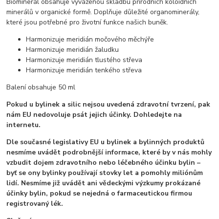
Biominerál obsahuje vyváženou skladbu přírodních koloidních
minerálů v organické formě. Doplňuje důležité organominerály,
které jsou potřebné pro životní funkce našich buněk.
Harmonizuje meridián močového měchýře
Harmonizuje meridián žaludku
Harmonizuje meridián tlustého střeva
Harmonizuje meridián tenkého střeva
Balení obsahuje 50 ml
Pokud u bylinek a silic nejsou uvedená zdravotní tvrzení, pak
nám EU nedovoluje psát jejich účinky. Dohledejte na
internetu.
Dle současné legislativy EU u bylinek a bylinných produktů
nesmíme uvádět podrobnější informace, které by v nás mohly
vzbudit dojem zdravotního nebo léčebného účinku bylin –
byť se ony bylinky používají stovky let a pomohly miliónům
lidí. Nesmíme již uvádět ani vědeckými výzkumy prokázané
účinky bylin, pokud se nejedná o farmaceutickou firmou
registrovaný lék.