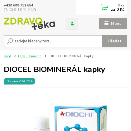
0
ks
+420 608 712 654
za
0 Kč
(Po-Čt 9-18,Pá 9-17)
Menu
Hledat
Úvod
DIOCHI náš tip
DIOCEL BIOMINERÁL kapky
DIOCEL BIOMINERÁL kapky
Doprava ZDARMA