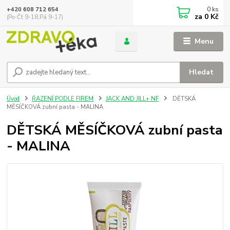
0
ks
+420 608 712 654
za
0 Kč
(Po-Čt 9-18,Pá 9-17)
Menu
Hledat
Úvod
ŘAZENÍ PODLE FIREM
JACK AND JILL+ NF
DĚTSKÁ
MĚSÍČKOVÁ zubní pasta - MALINA
DĚTSKÁ MĚSÍČKOVÁ zubní pasta
- MALINA