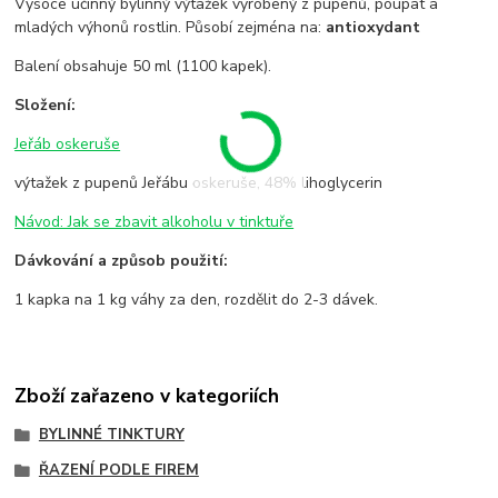
Vysoce účinný bylinný výtažek vyrobený z pupenů, poupat a
mladých výhonů rostlin. Působí zejména na:
antioxydant
Balení obsahuje 50 ml (1100 kapek).
Složení:
Jeřáb oskeruše
výtažek z pupenů Jeřábu oskeruše, 48% lihoglycerin
Návod: Jak se zbavit alkoholu v tinktuře
Dávkování a způsob použití:
1 kapka na 1 kg váhy za den, rozdělit do 2-3 dávek.
Zboží zařazeno v kategoriích
BYLINNÉ TINKTURY
ŘAZENÍ PODLE FIREM