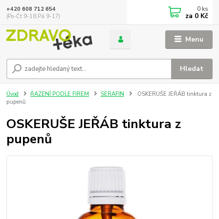
0
ks
+420 608 712 654
za
0 Kč
(Po-Čt 9-18,Pá 9-17)
Menu
Hledat
Úvod
ŘAZENÍ PODLE FIREM
SERAFIN
OSKERUŠE JEŘÁB tinktura z
pupenů
OSKERUŠE JEŘÁB tinktura z
pupenů