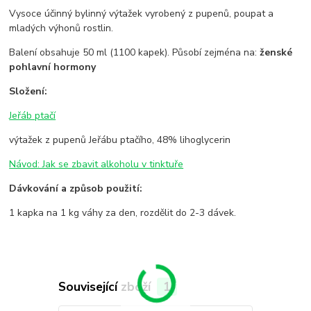
Vysoce účinný bylinný výtažek vyrobený z pupenů, poupat a
mladých výhonů rostlin.
Balení obsahuje 50 ml (1100 kapek). Působí zejména na:
ženské
pohlavní hormony
Složení:
Jeřáb ptačí
výtažek z pupenů Jeřábu ptačího, 48% lihoglycerin
Návod: Jak se zbavit alkoholu v tinktuře
Dávkování a způs
ob použití:
1 kapka na 1 kg váhy za den, rozdělit do 2-3 dávek.
Související zboží
1