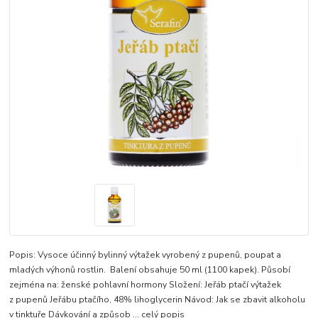
Popis: Vysoce účinný bylinný výtažek vyrobený z pupenů, poupat a
mladých výhonů rostlin. Balení obsahuje 50 ml (1100 kapek). Působí
zejména na: ženské pohlavní hormony Složení: Jeřáb ptačí výtažek
z pupenů Jeřábu ptačího, 48% lihoglycerin Návod: Jak se zbavit alkoholu
v tinktuře Dávkování a způsob ...
celý popis