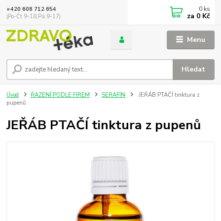
0
ks
+420 608 712 654
za
0 Kč
(Po-Čt 9-18,Pá 9-17)
Menu
Hledat
Úvod
ŘAZENÍ PODLE FIREM
SERAFIN
JEŘÁB PTAČÍ tinktura z
pupenů
JEŘÁB PTAČÍ tinktura z pupenů