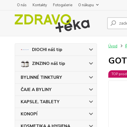
O nás
Kontakty
Fotogalerie
O nákupu
Úvod
DIOCHI náš tip
GOTU
ZINZINO náš tip
TOP prod
BYLINNÉ TINKTURY
ČAJE A BYLINY
KAPSLE, TABLETY
KONOPÍ
KOSMETIKA A HYGIENA