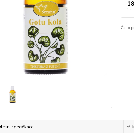
18
153
Číslo p
etní specifikace