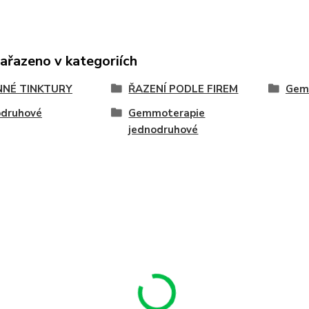
zařazeno v kategoriích
NNÉ TINKTURY
ŘAZENÍ PODLE FIREM
Gem
odruhové
Gemmoterapie
jednodruhové