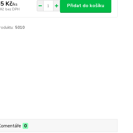
5 Kč
/
ks
Přidat do košíku
 Kč
bez DPH
roduktu:
5010
Komentáře
0