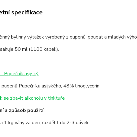
tní specifikace
inný bylinný výtažek vyrobený z pupenů, poupat a mladých výho
bsahuje 50 ml (1100 kapek).
- Pupečník asijský
 pupenů Pupečníku asijského, 48% lihoglycerin
k se zbavit alkoholu v tinktuře
í a způsob použití:
a 1 kg váhy za den, rozdělit do 2-3 dávek.