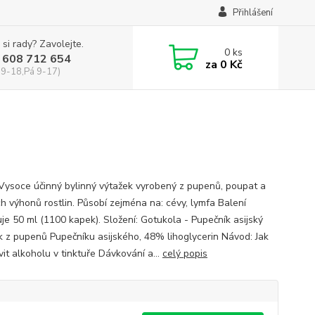
Přihlášení
 si rady? Zavolejte.
0
ks
 608 712 654
za
0 Kč
 9-18,Pá 9-17)
 Vysoce účinný bylinný výtažek vyrobený z pupenů, poupat a
h výhonů rostlin. Působí zejména na: cévy, lymfa Balení
je 50 ml (1100 kapek). Složení: Gotukola - Pupečník asijský
k z pupenů Pupečníku asijského, 48% lihoglycerin Návod: Jak
it alkoholu v tinktuře Dávkování a...
celý popis