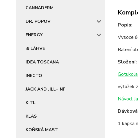
CANNADERM
Komple
DR. POPOV
Popis:
ENERGY
Vysoce úč
i9 LÁHVE
Balení o
Složení:
IDEA TOSCANA
Gotukola 
INECTO
výtažek z
JACK AND JILL+ NF
Návod: Ja
KITL
Dávkován
KLAS
1 kapka n
KOŇSKÁ MAST