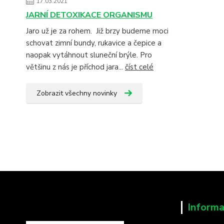
17.03.2021
JARNÍ DETOXIKACE ORGANISMU
Jaro už je za rohem. Již brzy budeme moci
schovat zimní bundy, rukavice a čepice a
naopak vytáhnout sluneční brýle. Pro
většinu z nás je příchod jara...
číst celé
Zobrazit všechny novinky
Informa