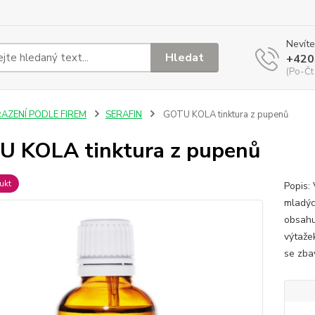
Nevíte
Hledat
+420
(Po-Čt
ŘAZENÍ PODLE FIREM
SERAFIN
GOTU KOLA tinktura z pupenů
 KOLA tinktura z pupenů
ukt
Popis:
mladýc
obsahu
výtaže
se zbav