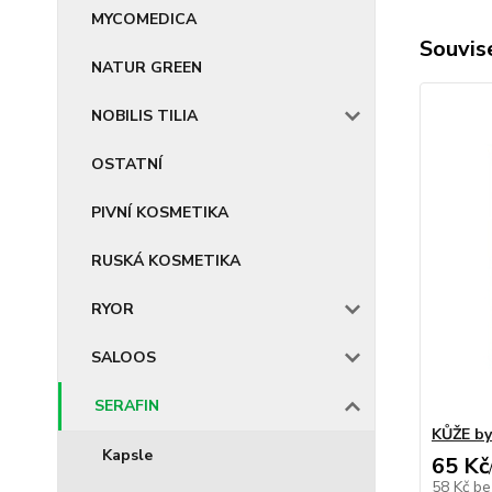
MYCOMEDICA
Souvise
NATUR GREEN
NOBILIS TILIA
OSTATNÍ
PIVNÍ KOSMETIKA
RUSKÁ KOSMETIKA
RYOR
SALOOS
SERAFIN
KŮŽE by
Kapsle
65 Kč
58 Kč
be