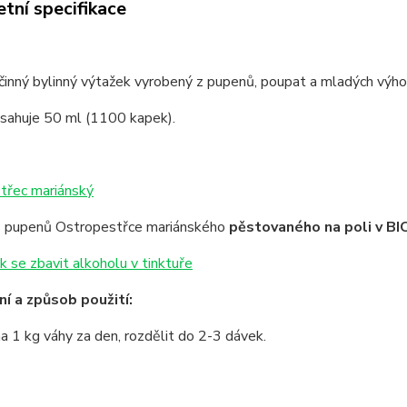
tní specifikace
inný bylinný výtažek vyrobený z pupenů, poupat a mladých výho
bsahuje 50 ml (1100 kapek).
třec mariánský
z pupenů Ostropestřce mariánského
pěstovaného na poli v BIO
k se zbavit alkoholu v tinktuře
í a způsob použití:
a 1 kg váhy za den, rozdělit do 2-3 dávek.