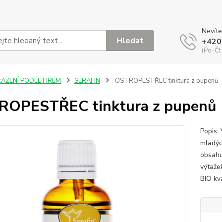
Nevíte
Hledat
+420
(Po-Čt
ŘAZENÍ PODLE FIREM
SERAFIN
OSTROPESTŘEC tinktura z pupenů
ROPESTŘEC tinktura z pupenů
Popis:
mladých
obsahu
výtaže
BIO kva