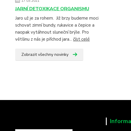
17.03.2021
JARNÍ DETOXIKACE ORGANISMU
Jaro už je za rohem. Již brzy budeme moci
schovat zimní bundy, rukavice a čepice a
naopak vytáhnout sluneční brýle. Pro
většinu z nás je příchod jara...
číst celé
Zobrazit všechny novinky
Informa