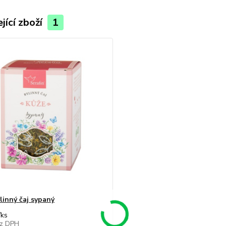
jící zboží
1
linný čaj sypaný
/
ks
z DPH