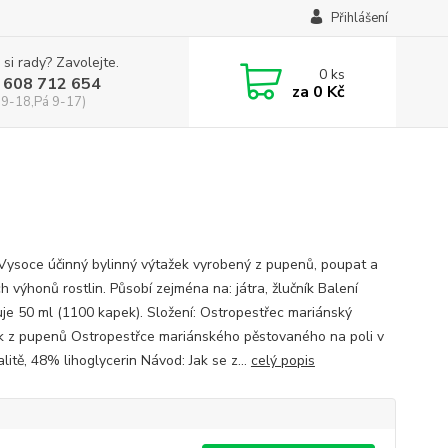
Přihlášení
 si rady? Zavolejte.
0
ks
 608 712 654
za
0 Kč
 9-18,Pá 9-17)
 Vysoce účinný bylinný výtažek vyrobený z pupenů, poupat a
 výhonů rostlin. Působí zejména na: játra, žlučník Balení
je 50 ml (1100 kapek). Složení: Ostropestřec mariánský
k z pupenů Ostropestřce mariánského pěstovaného na poli v
litě, 48% lihoglycerin Návod: Jak se z...
celý popis