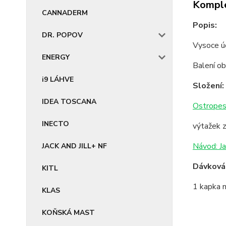
Komple
CANNADERM
Popis:
DR. POPOV
Vysoce úč
ENERGY
Balení o
i9 LÁHVE
Složení:
IDEA TOSCANA
Ostropes
INECTO
výtažek 
Návod: Ja
JACK AND JILL+ NF
Dávkován
KITL
1 kapka n
KLAS
KOŇSKÁ MAST