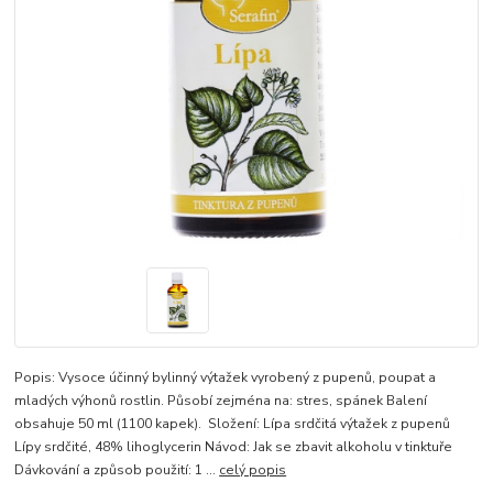
Popis: Vysoce účinný bylinný výtažek vyrobený z pupenů, poupat a
mladých výhonů rostlin. Působí zejména na: stres, spánek Balení
obsahuje 50 ml (1100 kapek). Složení: Lípa srdčitá výtažek z pupenů
Lípy srdčité, 48% lihoglycerin Návod: Jak se zbavit alkoholu v tinktuře
Dávkování a způsob použití: 1 ...
celý popis