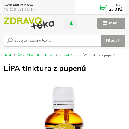
0
ks
+420 608 712 654
za
0 Kč
(Po-Čt 9-18,Pá 9-17)
Menu
Hledat
Úvod
ŘAZENÍ PODLE FIREM
SERAFIN
LÍPA tinktura z pupenů
LÍPA tinktura z pupenů