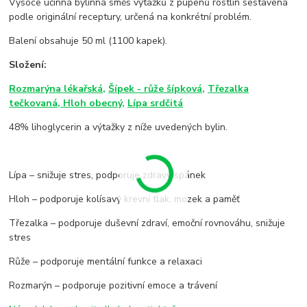
Vysoce účinná bylinná směs výtažků z pupenů rostlin sestavená
podle originální receptury, určená na konkrétní problém.
Balení obsahuje 50 ml (1100 kapek).
Složení:
Rozmarýna lékařská,
Šípek - růže šípková,
Třezalka
tečkovaná,
Hloh obecný,
Lípa srdčitá
48% lihoglycerin a výtažky z níže uvedených bylin.
Lípa – snižuje stres, podporuje zdravý spánek
Hloh – podporuje kolísavý krevní tlak, mozek a paměť
Třezalka – podporuje duševní zdraví, emoční rovnováhu, snižuje
stres
Růže – podporuje mentální funkce a relaxaci
Rozmarýn – podporuje pozitivní emoce a trávení