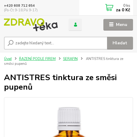
0
ks
+420 608 712 654
za
0 Kč
(Po-Čt 9-18,Pá 9-17)
Menu
Hledat
Úvod
ŘAZENÍ PODLE FIREM
SERAFIN
ANTISTRES tinktura ze
směsi pupenů
ANTISTRES tinktura ze směsi
pupenů