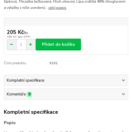
šípková, Třezalka tečkovaná, Hloh obecný, Lípa srdčitá 48% lihoglycerin
a výtažky z níže uvedený...
celý popis
205 Kč
/
ks
169 Kč
bez DPH
Přidat do košíku
Číslo produktu:
5101
Kompletní specifikace
Komentáře
0
Kompletní specifikace
Popis: