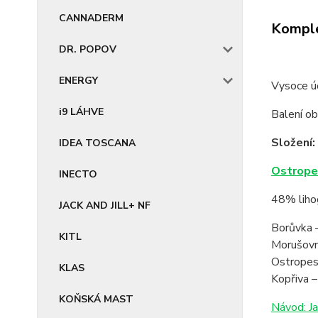
CANNADERM
Komple
DR. POPOV
ENERGY
Vysoce úč
i9 LÁHVE
Balení o
Složení:
IDEA TOSCANA
Ostrope
INECTO
48% lihog
JACK AND JILL+ NF
Borůvka –
KITL
Morušovní
Ostropest
KLAS
Kopřiva –
KOŇSKÁ MAST
Návod: Ja