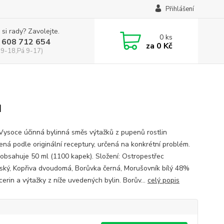
Přihlášení
 si rady? Zavolejte.
0
ks
 608 712 654
za
0 Kč
 9-18,Pá 9-17)
ů
 Vysoce účinná bylinná směs výtažků z pupenů rostlin
ená podle originální receptury, určená na konkrétní problém.
 obsahuje 50 ml (1100 kapek). Složení: Ostropestřec
ský, Kopřiva dvoudomá, Borůvka černá, Morušovník bílý 48%
cerin a výtažky z níže uvedených bylin. Borův...
celý popis