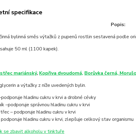
tní specifikace
Popis:
inná bylinná směs výtažků z pupenů rostlin sestavená podle orig
bsahuje 50 ml (1100 kapek).
střec mariánský
,
Kopřiva dvoudomá,
Borůvka černá,
Morušo
lycerin a výtažky z níže uvedených bylin.
podporuje hladinu cukru v krvi a drobné cévky
k –podporuje správnou hladinu cukru v krvi
řec – podporuje hladinu cukru v krvi
 podporuje hladinu cukru v krvi, zlepšuje celkový stav organismu
k se zbavit alkoholu v tinktuře