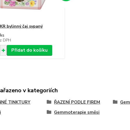
R bylinný čaj sypaný
/
ks
z DPH
Přidat do košíku
zařazeno v kategoriích
NNÉ TINKTURY
ŘAZENÍ PODLE FIREM
Gem
i
Gemmoterapie směsi