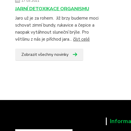
17.03.2021
JARNÍ DETOXIKACE ORGANISMU
Jaro už je za rohem. Již brzy budeme moci
schovat zimní bundy, rukavice a čepice a
naopak vytáhnout sluneční brýle. Pro
většinu z nás je příchod jara...
číst celé
Zobrazit všechny novinky
Informa