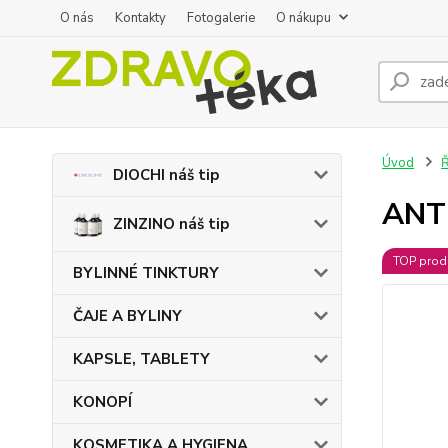
O nás
Kontakty
Fotogalerie
O nákupu
Úvod
DIOCHI náš tip
ANTI
ZINZINO náš tip
TOP prod
BYLINNÉ TINKTURY
ČAJE A BYLINY
KAPSLE, TABLETY
KONOPÍ
KOSMETIKA A HYGIENA