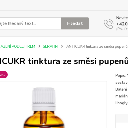
Nevíte
Hledat
+420
(Po-Čt
ŘAZENÍ PODLE FIREM
SERAFIN
ANTICUKR tinktura ze směsi pupenů
CUKR tinktura ze směsi pupen
ukt
Popis:
sestav
Balení
marián
lihogly