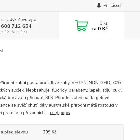
Přihlášení
 si rady? Zavolejte.
0
ks
 608 712 654
za
0 Kč
 9-18,Pá 9-17)
sta
 Přírodní zubní pasta pro citlivé zuby. VEGAN, NON-GMO, 70%
kých složek. Neobsahuje: fluoridy, parabeny, lepek, sóju, cukr,
cká barviva a příchutě, SLS. Přírodní zubní pasta gelové
ence se svěží chutí, díky australské přírodní mátě rostoucí v
 pralese a při vodních ...
celý popis
a před slevou
299 Kč