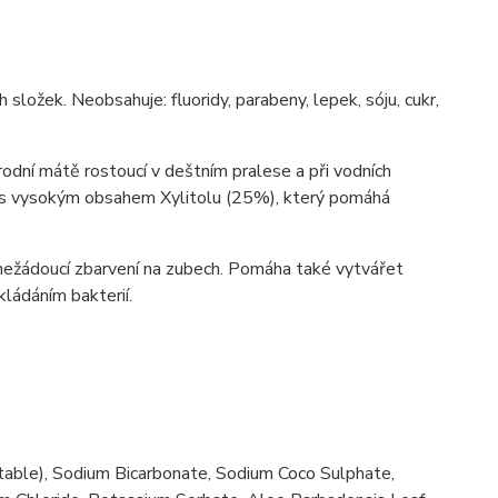
ložek. Neobsahuje: fluoridy, parabeny, lepek, sóju, cukr,
írodní mátě rostoucí v deštním pralese a při vodních
ním s vysokým obsahem Xylitolu (25%), který pomáhá
 nežádoucí zbarvení na zubech. Pomáha také vytvářet
kládáním bakterií.
egetable), Sodium Bicarbonate, Sodium Coco Sulphate,