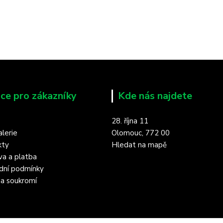
ce pro zákazníky
Kde nás najdete
28. října 11
lerie
Olomouc, 772 00
kty
Hledat na mapě
a a platba
dní podmínky
a soukromí