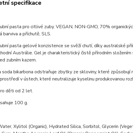
tní specifikace
zubní pasta pro citlivé zuby. VEGAN, NON-GMO, 70% organických s
á barviva a příchutě, SLS.
zubní pasta gelové konzistence se svěží chutí, díky australské př
chodní Austrálie. Gel je charakteristický čistě přírodním slože
řed zubním kazem.
soda bikarbona odstraňuje zbytky ze skloviny, které způsobují
 prostředí v ústech, které neutralizuje kyselinu produkovanou roz
o děti od 2 let.
sahuje 100 g.
Water, Xylitol (Organic), Hydrated Silica, Sorbitol, Glycerin (V