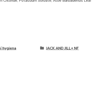
um Chloride, Potassium Sorbate, Aloe Barbadensis Leaf
í hygiena
JACK AND JILL+ NF