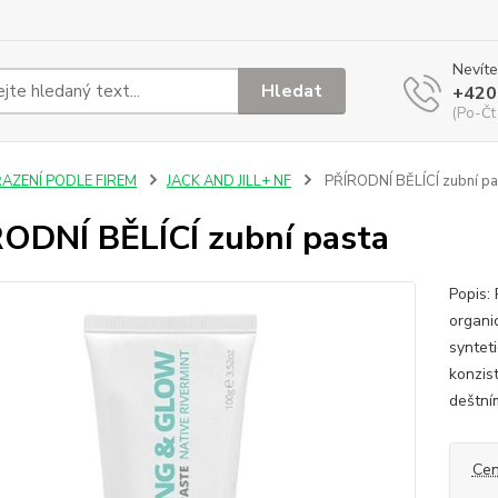
Nevíte
Hledat
+420
(Po-Čt
ŘAZENÍ PODLE FIREM
JACK AND JILL+ NF
PŘÍRODNÍ BĚLÍCÍ zubní pa
ODNÍ BĚLÍCÍ zubní pasta
Popis:
organic
synteti
konzist
deštním
Cen