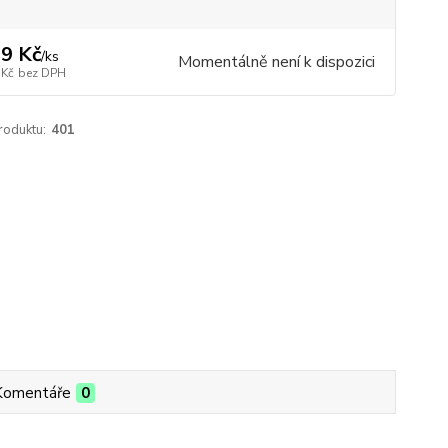
9 Kč
/
ks
Momentálně není k dispozici
 Kč
bez DPH
roduktu:
401
Komentáře
0