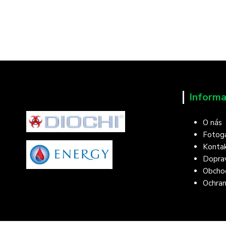
Informa
O nás
Fotoga
Konta
Doprav
Obcho
Ochran