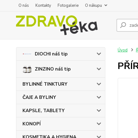
O nás
Kontakty
Fotogalerie
O nákupu
Úvod
DIOCHI náš tip
PŘÍR
ZINZINO náš tip
BYLINNÉ TINKTURY
ČAJE A BYLINY
KAPSLE, TABLETY
KONOPÍ
KOSMETIKA A HYGIENA