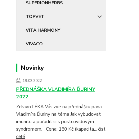
SUPERIONHERBS
TOPVET
VITA HARMONY
VIVACO
Novinky
19.02.2022
PŘEDNÁŠKA VLADIMÍRA ĎURINY
2022
ZdravoTÉKA Vás zve na přednášku pana
Vladimíra Ďuriny na téma Jak vybudovat
imunitu a poradit si s postcovidovým
syndromem. Cena: 150 Kč (kapacita...
číst
celé