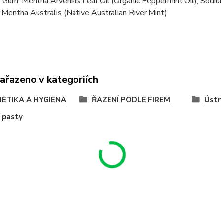
 Gum, Mentha Arvensis Leaf Oil (Organic Peppermint Oil), Sodi
, Mentha Australis (Native Australian River Mint)
zařazeno v kategoriích
ETIKA A HYGIENA
ŘAZENÍ PODLE FIREM
Ústn
 pasty