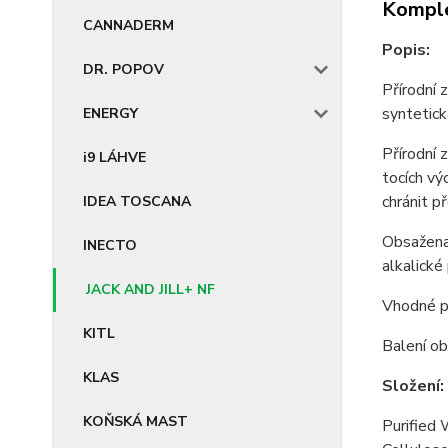
Komple
CANNADERM
Popis:
DR. POPOV
Přírodní 
syntetick
ENERGY
Přírodní 
i9 LÁHVE
tocích vý
chránit p
IDEA TOSCANA
Obsažena 
INECTO
alkalické
JACK AND JILL+ NF
Vhodné pr
KITL
Balení ob
KLAS
Složení:
KOŇSKÁ MAST
Purified 