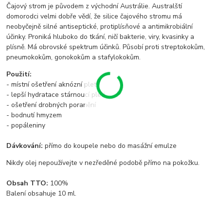
Čajový strom je původem z východní Austrálie. Australští
domorodci velmi dobře vědí, že silice čajového stromu má
neobyčejně silné antiseptické, protiplísňové a antimikrobiální
účinky. Proniká hluboko do tkání, ničí bakterie, viry, kvasinky a
plísně. Má obrovské spektrum účinků. Působí proti streptokokům,
pneumokokům, gonokokům a stafylokokům.
Použití:
- místní ošetření aknózní pleti
- lepší hydratace stárnoucí pleti
- ošetření drobných poranění
- bodnutí hmyzem
- popáleniny
Dávkování:
přímo do koupele nebo do masážní emulze
Nikdy olej nepoužívejte v nezředěné podobě přímo na pokožku.
Obsah TTO:
100%
Balení obsahuje 10 ml.