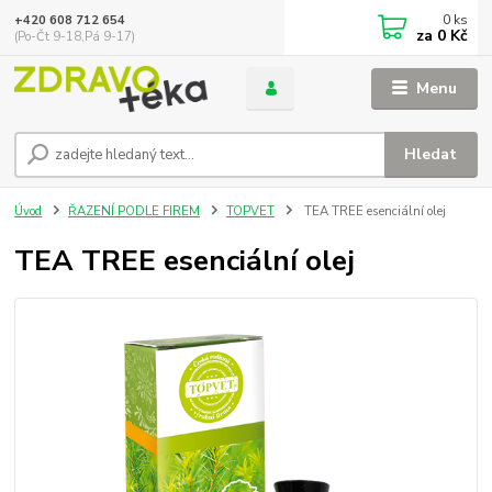
0
ks
+420 608 712 654
za
0 Kč
(Po-Čt 9-18,Pá 9-17)
Menu
Hledat
Úvod
ŘAZENÍ PODLE FIREM
TOPVET
TEA TREE esenciální olej
TEA TREE esenciální olej