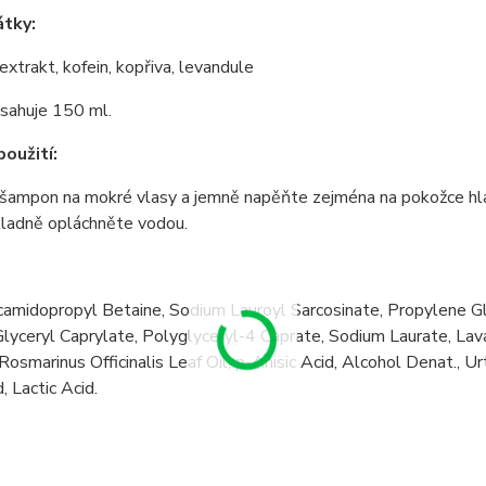
átky:
xtrakt, kofein, kopřiva, levandule
bsahuje 150 ml.
oužití:
šampon na mokré vlasy a jemně napěňte zejména na pokožce hla
kladně opláchněte vodou.
amidopropyl Betaine, Sodium Lauroyl Sarcosinate, Propylene Gly
Glyceryl Caprylate, Polyglyceryl-4 Caprate, Sodium Laurate, Lava
 Rosmarinus Officinalis Leaf Oil, p-Anisic Acid, Alcohol Denat., U
d, Lactic Acid.