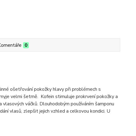
Komentáře
0
činné ošetřování pokožky hlavy při problémech s
yje velmi šetrně. Kofein stimuluje prokrvení pokožky a
ky a vlasových váčků. Dlouhodobým používáním šamponu
í vlasů, zlepšit jejich vzhled a celkovou kondici. U