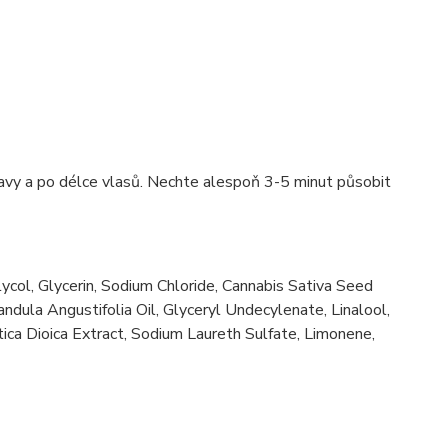
vy a po délce vlasů. Nechte alespoň 3-5 minut působit
col, Glycerin, Sodium Chloride, Cannabis Sativa Seed
ndula Angustifolia Oil, Glyceryl Undecylenate, Linalool,
rtica Dioica Extract, Sodium Laureth Sulfate, Limonene,