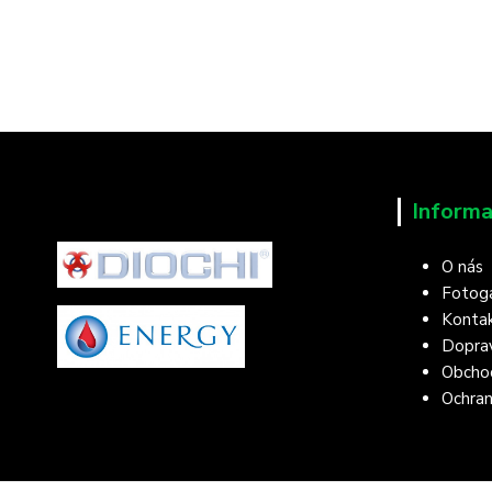
Informa
O nás
Fotoga
Konta
Doprav
Obcho
Ochran