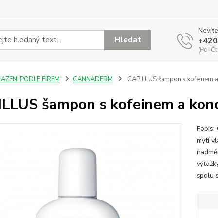
Nevíte
Hledat
+420
(Po-Čt
ŘAZENÍ PODLE FIREM
CANNADERM
CAPILLUS šampon s kofeinem a
LLUS šampon s kofeinem a kon
Popis:
mytí v
nadměr
výtažk
spolu 