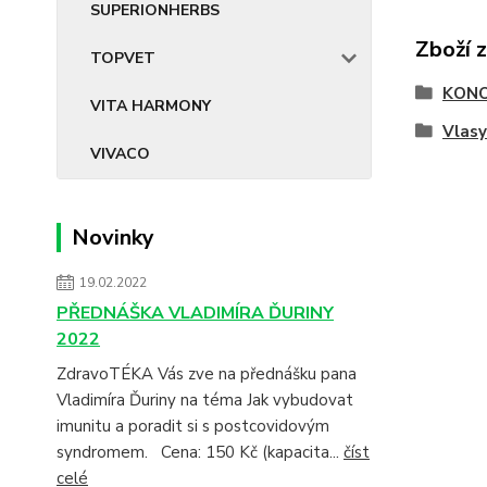
SUPERIONHERBS
Zboží 
TOPVET
KONO
VITA HARMONY
Vlasy
VIVACO
Novinky
19.02.2022
PŘEDNÁŠKA VLADIMÍRA ĎURINY
2022
ZdravoTÉKA Vás zve na přednášku pana
Vladimíra Ďuriny na téma Jak vybudovat
imunitu a poradit si s postcovidovým
syndromem. Cena: 150 Kč (kapacita...
číst
celé