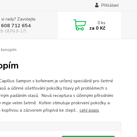
Přihlášení
 si rady? Zavolejte.
0
ks
 608 712 654
za
0 Kč
 9-18,Pá 9-17)
 konopím
opím
 Capillus šampon s kofeinem je určený speciálně pro šetrné
lasů a účinné ošetřování pokožky hlavy při problémech s
ným padáním vlasů. Nová receptura s účinnými přírodními
y myje velmi šetrně. Kofein stimuluje prokrvení pokožky a
s kopřivou a zázvorem přispívá ke zlepš...
celý popis