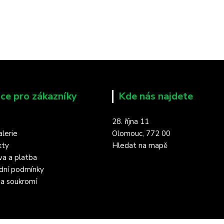
ce pro zákazníky
Kde nás najdete
28. října 11
lerie
Olomouc, 772 00
kty
Hledat na mapě
a a platba
dní podmínky
a soukromí