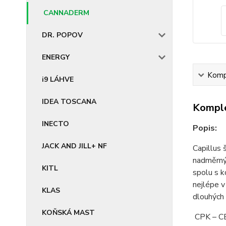
CANNADERM
DR. POPOV
ENERGY
Kompl
i9 LÁHVE
IDEA TOSCANA
Komple
INECTO
Popis:
JACK AND JILL+ NF
Capillus 
nadměrným
KITL
spolu s 
nejlépe v
KLAS
dlouhých
KOŇSKÁ MAST
CPK – C