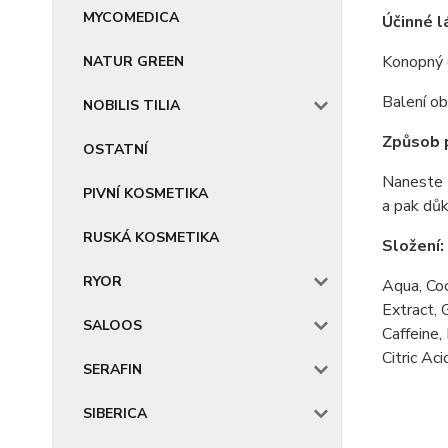
MYCOMEDICA
Účinné l
Konopný e
NATUR GREEN
Balení o
NOBILIS TILIA
Způsob p
OSTATNÍ
Naneste 
PIVNÍ KOSMETIKA
a pak dů
RUSKÁ KOSMETIKA
Složení:
RYOR
Aqua, Coc
Extract, 
SALOOS
Caffeine,
Citric Aci
SERAFIN
SIBERICA