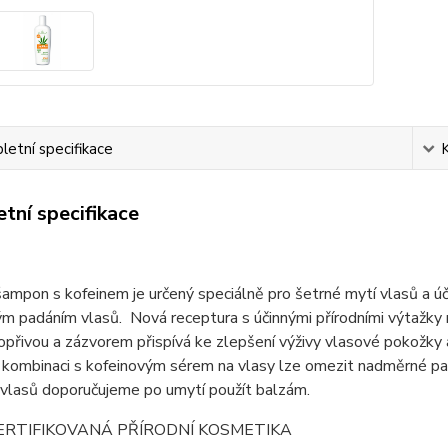
etní specifikace
tní specifikace
šampon s kofeinem je určený speciálně pro šetrné mytí vlasů a ú
 padáním vlasů. Nová receptura s účinnými přírodními výtažky m
kopřivou a zázvorem přispívá ke zlepšení výživy vlasové pokož
 kombinaci s kofeinovým sérem na vlasy lze omezit nadměrné padán
 vlasů doporučujeme po umytí použít balzám.
ERTIFIKOVANÁ PŘÍRODNÍ KOSMETIKA