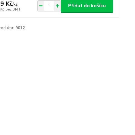
9 Kč
/
ks
Přidat do košíku
 Kč
bez DPH
roduktu:
9012