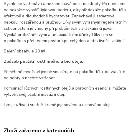
Rychle se vstřebává a nezanechává pocit mastnoty. Po nanesení
na pokožce vytváří lipidovou bariéru, díky níž dokáže pokožku těla
efektivně a dlouhodobě hydratovat. Zanechává ji sametově
hebkou, rozzářenou a pružnou. Díky svým výrazným regeneračním
schopnostem je vhodný při problémech s vráskami či jizvami.
Vyniká protizánětlivými a antioxidačními účinky. Díky nim se
o pokožku s přehledem postará po celý den a efektivně ji zklidní.
Balení obsahuje 20 ml
Způsob použití rostlinného a bio oleje:
Přiměřené množství jemně vmasírujte na pokožku těla, do vlasů, či
na nehty a nechte vstřebat.
Kombinací různých rostlinných olejů a přírodních esencí si můžete
vytvořit svůj osobní masážní olej.
Lze je užívat i vnitřně, kromě jojobového a ricinového oleje.
Zboží zařazeno v kategoriích