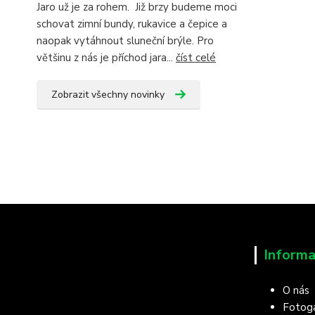
Jaro už je za rohem. Již brzy budeme moci
schovat zimní bundy, rukavice a čepice a
naopak vytáhnout sluneční brýle. Pro
většinu z nás je příchod jara...
číst celé
Zobrazit všechny novinky
Informa
O nás
Fotoga