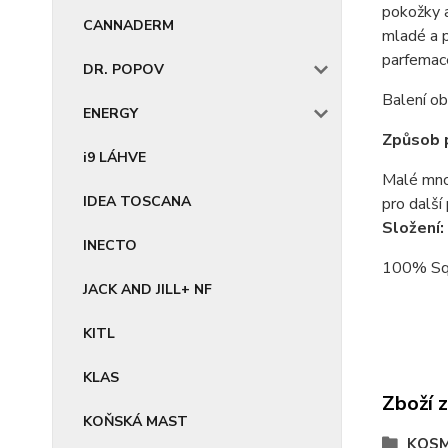
pokožky a
CANNADERM
mladé a p
parfemac
DR. POPOV
Balení o
ENERGY
Způsob p
i9 LÁHVE
Malé množ
IDEA TOSCANA
pro další
Složení:
INECTO
100% Sq
JACK AND JILL+ NF
KITL
KLAS
Zboží 
KOŇSKÁ MAST
KOSM