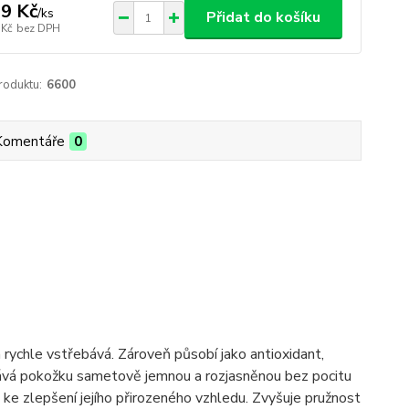
9 Kč
/
ks
Přidat do košíku
 Kč
bez DPH
roduktu:
6600
Komentáře
0
m rychle vstřebává. Zároveň působí jako antioxidant,
hává pokožku sametově jemnou a rozjasněnou bez pocitu
 ke zlepšení jejího přirozeného vzhledu. Zvyšuje pružnost