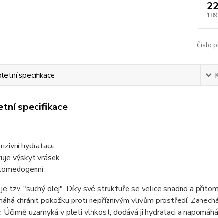
22
189
Číslo p
etní specifikace
tní specifikace
enzivní hydratace
žuje výskyt vrásek
komedogenní
je tzv. "suchý olej". Díky své struktuře se velice snadno a přito
áhá chránit pokožku proti nepříznivým vlivům prostředí. Zanec
 Účinně uzamyká v pleti vlhkost, dodává ji hydrataci a napomáhá