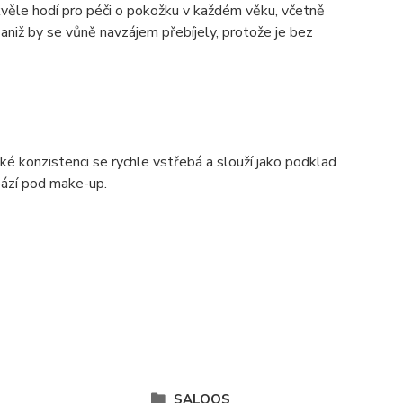
věle hodí pro péči o pokožku v každém věku, včetně
aniž by se vůně navzájem přebíjely, protože je bez
hké konzistenci se rychle vstřebá a slouží jako podklad
bází pod make-up.
SALOOS