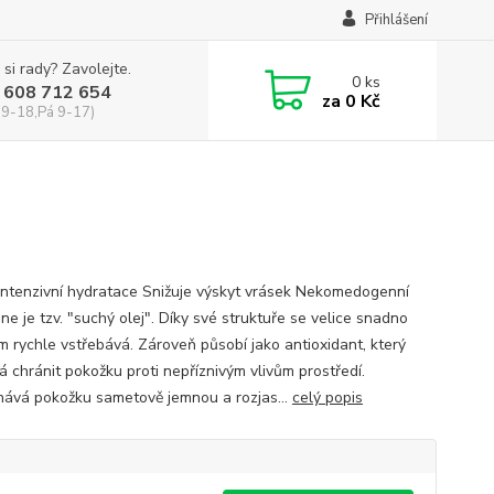
Přihlášení
 si rady? Zavolejte.
0
ks
 608 712 654
za
0 Kč
 9-18,Pá 9-17)
 Intenzivní hydratace Snižuje výskyt vrásek Nekomedogenní
e je tzv. "suchý olej". Díky své struktuře se velice snadno
om rychle vstřebává. Zároveň působí jako antioxidant, který
 chránit pokožku proti nepříznivým vlivům prostředí.
ává pokožku sametově jemnou a rozjas...
celý popis