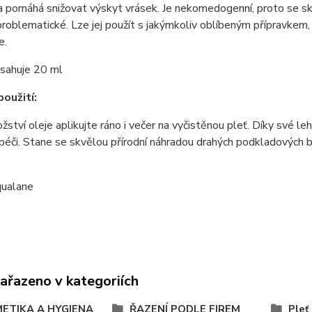
 pomáhá snižovat výskyt vrásek. Je nekomedogenní, proto se sk
roblematické. Lze jej použít s jakýmkoliv oblíbeným přípravkem, 
e.
bsahuje 20 ml
oužití:
ství oleje aplikujte ráno i večer na vyčistěnou pleť. Díky své le
 péči. Stane se skvělou přírodní náhradou drahých podkladových 
ualane
zařazeno v kategoriích
ETIKA A HYGIENA
ŘAZENÍ PODLE FIREM
Pleť