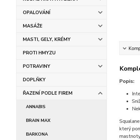
OPALOVÁNÍ
MASÁŽE
MASTI, GELY, KRÉMY
Kompl
PROTI HMYZU
POTRAVINY
Komple
DOPLŇKY
Popis:
ŘAZENÍ PODLE FIREM
Int
Sni
ANNABIS
Ne
BRAIN MAX
Squalane 
který pom
BARKONA
mastnoty.