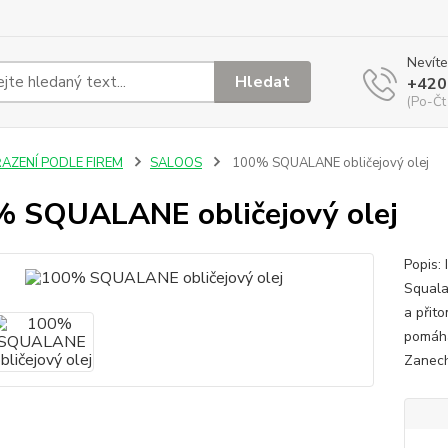
Nevíte
Hledat
+420
(Po-Čt
ŘAZENÍ PODLE FIREM
SALOOS
100% SQUALANE obličejový olej
 SQUALANE obličejový olej
Popis:
Squalan
a přit
pomáhá
Zanech