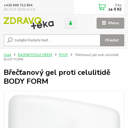
0
ks
+420 608 712 654
za
0 Kč
(Po-Čt 9-18,Pá 9-17)
Menu
Hledat
Úvod
ŘAZENÍ PODLE FIREM
RYOR
Břečťanový gel proti celulitidě
BODY FORM
Břečťanový gel proti celulitidě
BODY FORM