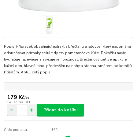
Popis: Přípravek obsahující extrakt z břečťanu a jalovce, který napomáhá
odstraňovat příznaky celulitidy, tzv pomerančové kůže. Pokožku navíc
hydratuje, zpevňuje a zvyšuje její pružnost. Břečťanový gel se aplikuje
každý den, hlavně ráno, především na nohy a stehna, směrem od kotníků
k tříslům. Apli...
celý popis
179 Kč
/
ks
148 Kč
bez DPH
Přidat do košíku
Číslo produktu:
869