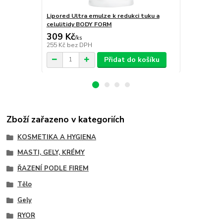
Lipored Ultra emulze k redukci tuku a
LYMFODREN 
celulitidy BODY FORM
309 Kč
99 Kč
/
ks
/
ks
255 Kč
bez DPH
82 Kč
bez D
Přidat do košíku
Zboží zařazeno v kategoriích
KOSMETIKA A HYGIENA
MASTI, GELY, KRÉMY
ŘAZENÍ PODLE FIREM
Tělo
Gely
RYOR