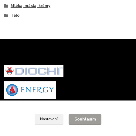
Mléka, másla, krémy
Tělo
Informace pro zákazníky
Souhlasím
Nastavení
O nás