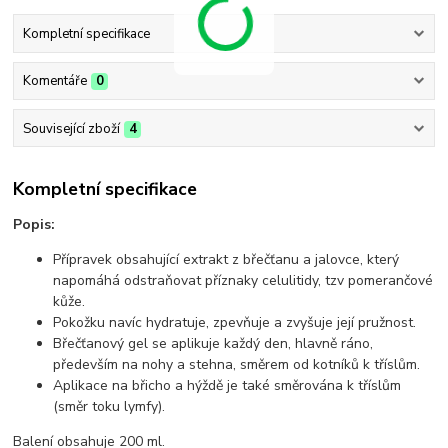
Kompletní specifikace
Komentáře
0
Související zboží
4
Kompletní specifikace
Popis:
Přípravek obsahující extrakt z břečťanu a jalovce, který
napomáhá odstraňovat příznaky celulitidy, tzv pomerančové
kůže.
Pokožku navíc hydratuje, zpevňuje a zvyšuje její pružnost.
Břečťanový gel se aplikuje každý den, hlavně ráno,
především na nohy a stehna, směrem od kotníků k tříslům.
Aplikace na břicho a hýždě je také směrována k tříslům
(směr toku lymfy).
Balení obsahuje 200 ml.