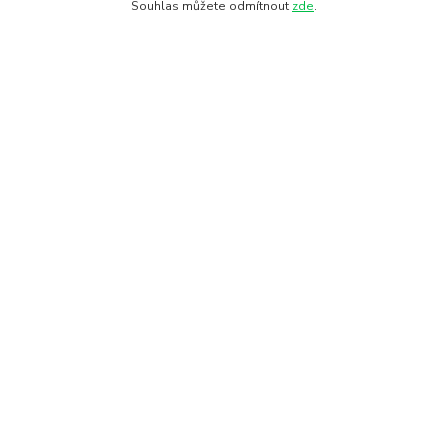
Fotogalerie
Souhlas můžete odmítnout
zde
.
Kontakty
Doprava a platba
Obchodní podmínky
Ochrana soukromí
Kde nás najdete
28. října 11
Olomouc, 772 00
Hledat na mapě
Kontakty
+420 608 712 654