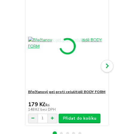
Břečťanový gel proti celulitidě BODY FORM
Lipored Ultr
celulitidy 
179 Kč
309 Kč
/
ks
/
ks
148 Kč
bez DPH
255 Kč
bez 
Přidat do košíku