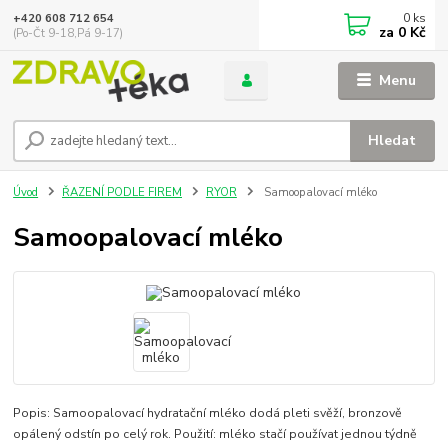
0
ks
+420 608 712 654
za
0 Kč
(Po-Čt 9-18,Pá 9-17)
Menu
Hledat
Úvod
ŘAZENÍ PODLE FIREM
RYOR
Samoopalovací mléko
Samoopalovací mléko
Popis: Samoopalovací hydratační mléko dodá pleti svěží, bronzově
opálený odstín po celý rok. Použití: mléko stačí používat jednou týdně