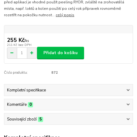
před aplikací je vhodné použít peeling RYOR, zvláště na zrohovatělá
místa, např. loktů a kolen použití po celý rok přípravek rovnoměrně
rozetřít na pokožku nutnost...
celý popis
255 Kč
/
ks
211 Kč
bez DPH
Přidat do košíku
Číslo produktu:
872
Kompletní specifikace
Komentáře
0
Související zboží
5