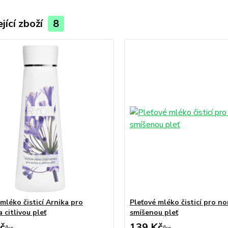
jící zboží
8
mléko čisticí Arnika pro
Pleťové mléko čisticí pro no
 citlivou pleť
smíšenou pleť
č
139 Kč