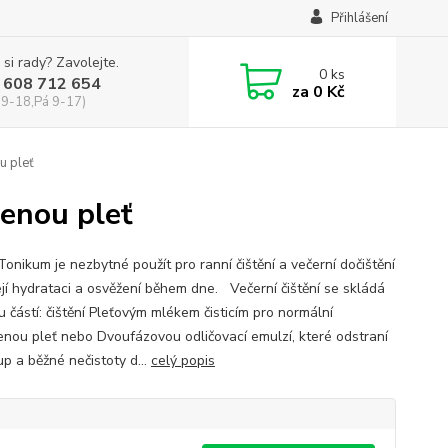
Přihlášení
 si rady? Zavolejte.
0
ks
 608 712 654
za
0 Kč
 9-18,Pá 9-17)
u pleť
šenou pleť
Tonikum je nezbytné použít pro ranní čištění a večerní dočištění
její hydrataci a osvěžení během dne. Večerní čištění se skládá
 částí: čištění Pleťovým mlékem čisticím pro normální
enou pleť nebo Dvoufázovou odličovací emulzí, které odstraní
p a běžné nečistoty d...
celý popis