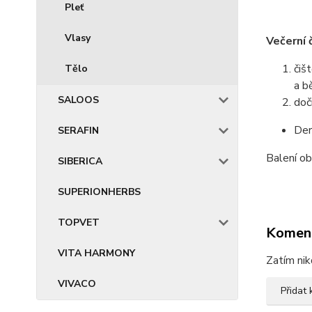
Pleť
Vlasy
Večerní 
čiš
Tělo
a b
SALOOS
doč
Der
SERAFIN
Balení o
SIBERICA
SUPERIONHERBS
TOPVET
Komen
VITA HARMONY
Zatím nik
VIVACO
Přidat