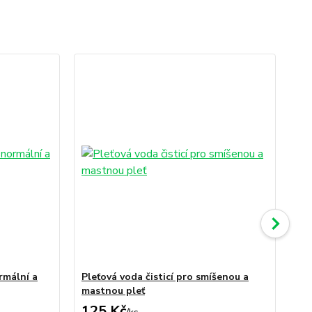
rmální a
Pleťová voda čisticí pro smíšenou a
Dv
mastnou pleť
vše
125 Kč
2