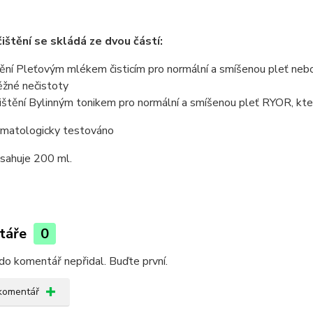
čištění se skládá ze dvou částí:
tění Pleťovým mlékem čisticím pro normální a smíšenou pleť neb
ěžné nečistoty
ištění Bylinným tonikem pro normální a smíšenou pleť RYOR, kter
matologicky testováno
bsahuje 200 ml.
táře
0
do komentář nepřidal. Buďte první.
 komentář