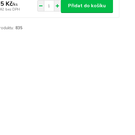
5 Kč
/
ks
Přidat do košíku
 Kč
bez DPH
roduktu:
835