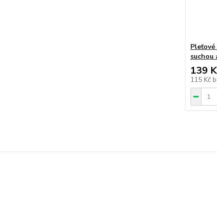
Pleťové 
suchou a
139 K
115 Kč
b
Zboží 
KOSM
Čiště