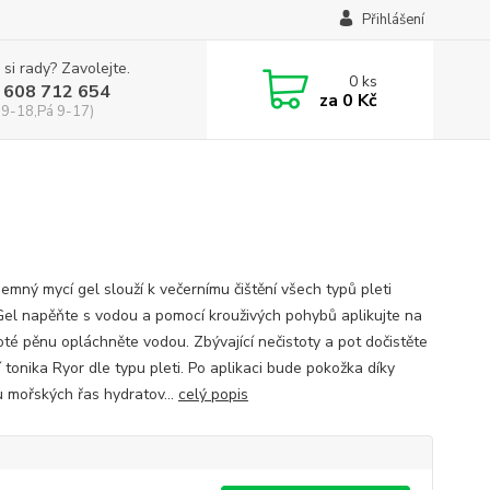
Přihlášení
 si rady? Zavolejte.
0
ks
 608 712 654
za
0 Kč
 9-18,Pá 9-17)
Jemný mycí gel slouží k večernímu čištění všech typů pleti
. Gel napěňte s vodou a pomocí krouživých pohybů aplikujte na
poté pěnu opláchněte vodou. Zbývající nečistoty a pot dočistěte
 tonika Ryor dle typu pleti. Po aplikaci bude pokožka díky
 mořských řas hydratov...
celý popis