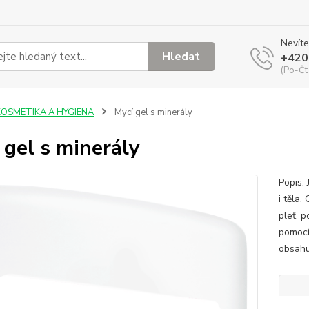
Nevíte
Hledat
+420
(Po-Čt
KOSMETIKA A HYGIENA
Mycí gel s minerály
 gel s minerály
Popis: 
i těla
pleť, 
pomocí
obsahu