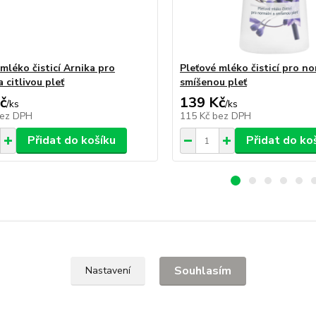
mléko čisticí Arnika pro
Pleťové mléko čisticí pro no
 citlivou pleť
smíšenou pleť
č
139 Kč
/
ks
/
ks
ez DPH
115 Kč
bez DPH
Přidat do košíku
Přidat do ko
zařazeno v kategoriích
Souhlasím
Nastavení
ETIKA A HYGIENA
ŘAZENÍ PODLE FIREM
Pleť
ní pleti