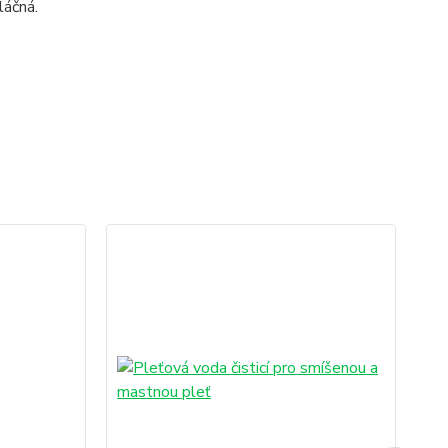
láčná.