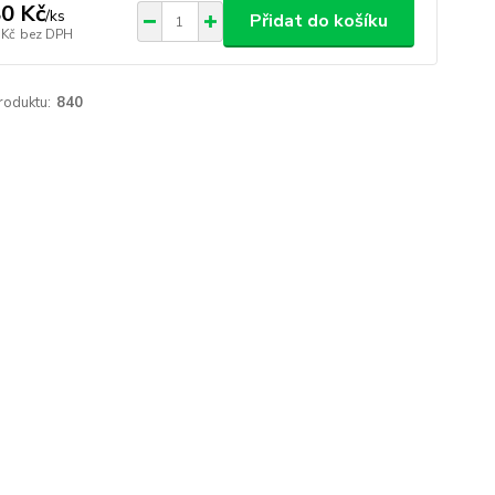
0 Kč
/
ks
Přidat do košíku
 Kč
bez DPH
roduktu:
840