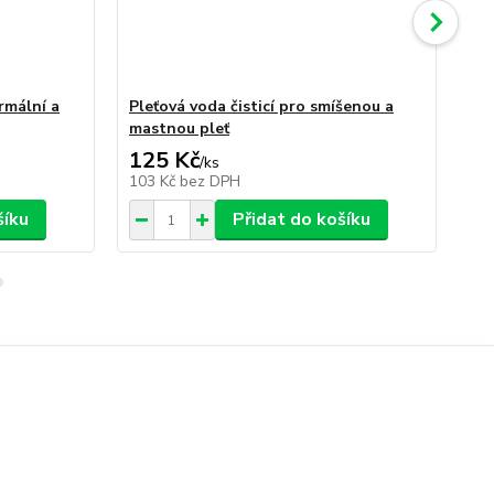
rmální a
Pleťová voda čisticí pro smíšenou a
By
mastnou pleť
sm
125 Kč
1
/
ks
103 Kč
bez DPH
11
šíku
Přidat do košíku
Odličování a čištění pleti