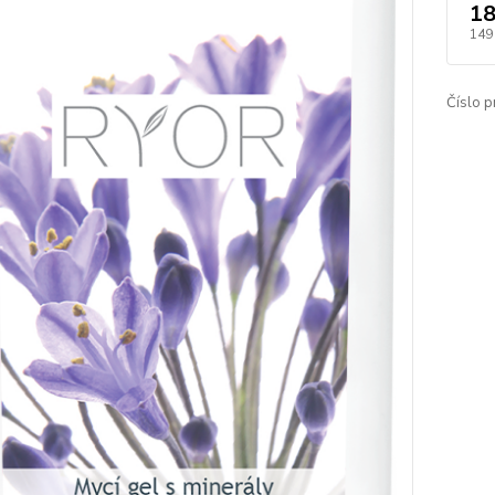
18
149
Číslo p