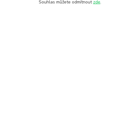
Souhlas můžete odmítnout
zde
.
ce pro zákazníky
Kde nás najdete
28. října 11
lerie
Olomouc, 772 00
kty
Hledat na mapě
a a platba
dní podmínky
a soukromí