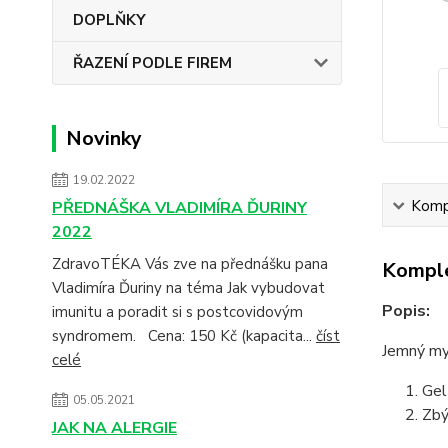
DOPLŇKY
ŘAZENÍ PODLE FIREM
Novinky
19.02.2022
Kompl
PŘEDNÁŠKA VLADIMÍRA ĎURINY
2022
ZdravoTÉKA Vás zve na přednášku pana
Komple
Vladimíra Ďuriny na téma Jak vybudovat
Popis:
imunitu a poradit si s postcovidovým
syndromem. Cena: 150 Kč (kapacita...
číst
Jemný myc
celé
Gel
05.05.2021
Zbý
JAK NA ALERGIE