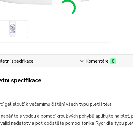
etní specifikace
Komentáře
0
tní specifikace
í gel slouží k večernímu čištění všech typů pleti i těla.
 napěňte s vodou a pomocí krouživých pohybů aplikujte na pleť,
vající nečistoty a pot dočistěte pomocí tonika Ryor dle typu plet