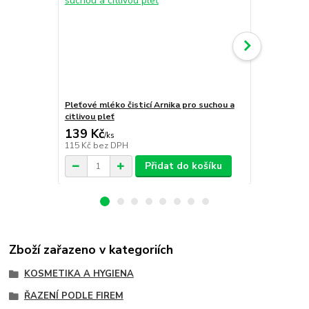
Pleťové mléko čisticí Arnika pro suchou a
Dvoufázová 
citlivou pleť
typy pleti, 
139 Kč
269 Kč
/
ks
/
ks
115 Kč
bez DPH
222 Kč
bez 
Přidat do košíku
Zboží zařazeno v kategoriích
KOSMETIKA A HYGIENA
ŘAZENÍ PODLE FIREM