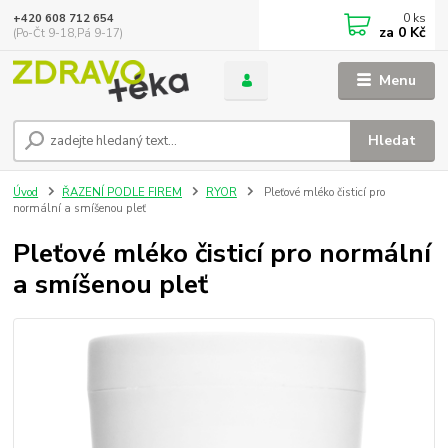
0
ks
+420 608 712 654
za
0 Kč
(Po-Čt 9-18,Pá 9-17)
Menu
Hledat
Úvod
ŘAZENÍ PODLE FIREM
RYOR
Pleťové mléko čisticí pro
normální a smíšenou pleť
Pleťové mléko čisticí pro normální
a smíšenou pleť