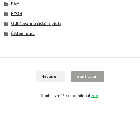
Pleť
RYOR
Odličování a čištění pleti
Čištění pleti
Souhlasím
Nastavení
Souhlas můžete odmítnout
zde
.
Informace pro zákazníky
O nás