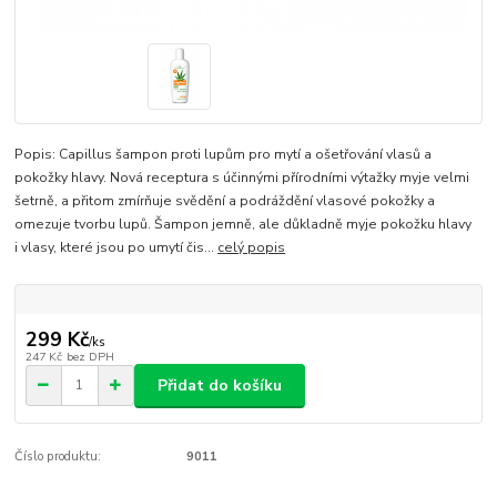
Popis: Capillus šampon proti lupům pro mytí a ošetřování vlasů a
pokožky hlavy. Nová receptura s účinnými přírodními výtažky myje velmi
šetrně, a přitom zmírňuje svědění a podráždění vlasové pokožky a
omezuje tvorbu lupů. Šampon jemně, ale důkladně myje pokožku hlavy
i vlasy, které jsou po umytí čis...
celý popis
299 Kč
/
ks
247 Kč
bez DPH
Přidat do košíku
Číslo produktu:
9011