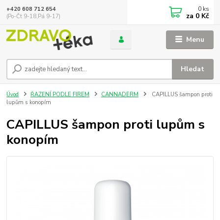
0
ks
+420 608 712 654
za
0 Kč
(Po-Čt 9-18,Pá 9-17)
Menu
Hledat
Úvod
ŘAZENÍ PODLE FIREM
CANNADERM
CAPILLUS šampon proti
lupům s konopím
CAPILLUS šampon proti lupům s
konopím