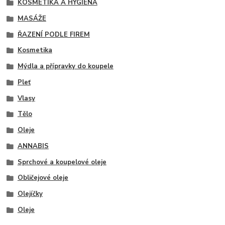
KOSMETIKA A HYGIENA
MASÁŽE
ŘAZENÍ PODLE FIREM
Kosmetika
Mýdla a přípravky do koupele
Pleť
Vlasy
Tělo
Oleje
ANNABIS
Sprchové a koupelové oleje
Obličejové oleje
Olejíčky
Oleje