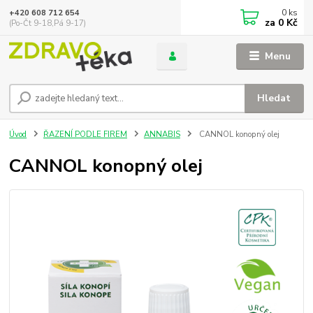
0
ks
+420 608 712 654
za
0 Kč
(Po-Čt 9-18,Pá 9-17)
Menu
Hledat
Úvod
ŘAZENÍ PODLE FIREM
ANNABIS
CANNOL konopný olej
CANNOL konopný olej