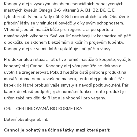
Konopný olej s vysokým obsahem esenciálních nenasycených
mastných kyselin Omega 3-6, vitamínů A, B1, B2, B6, C, E,
fytosterolů, fytinu a řady důležitých minerálních látek. Obsažené
přírodní látky se v minulosti osvědčily díky svým schopnostem.
Vhodné jsou při masáži kůže pro regeneraci, po sportu a
namáhavých výkonech. Své využití nacházejí i v kosmetice při péči
o pokožku se sklonem k ekzémům a kožním projevům lupénky.
Konopný olej se velmi dobře uplatňuje i při péči o vlasy.
Pro dokonalou relaxaci, ať už ve formě masáže či koupele, využijte
konopný olej Cannol. Konopný olej vám pomůže se dokonale
uvolnit a zregenerovat. Pokud hledáte čistě přírodní produkt na
masáže doma nebo u vašeho maséra, tento olej je ideální. Pár
kapek do lázně probudí vaše smysly a navodí pocit uvolnění. Pár
kapek do vlasů podpoří jejich normální funkci. Tento produkt je
určen také pro děti do 3 let a je vhodný i pro vegany.
CPK – CERTIFIKOVANÁ BIO KOSMETIKA
Balení obsahuje 50 ml.
Cannol je bohatý na účinné látky, mezi které patří: